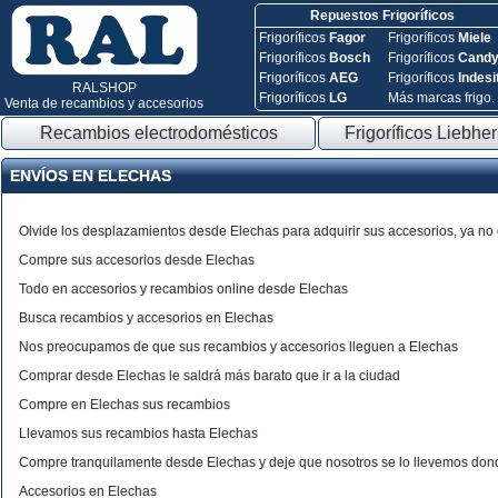
Repuestos Frigoríficos
Frigoríficos
Fagor
Frigoríficos
Miele
Frigoríficos
Bosch
Frigoríficos
Cand
Frigoríficos
AEG
Frigoríficos
Indesi
RALSHOP
Frigoríficos
LG
Más marcas frigo.
Venta de recambios y accesorios
Recambios electrodomésticos
Frigoríficos Liebher
ENVÍOS EN ELECHAS
Olvide los desplazamientos desde Elechas para adquirir sus accesorios, ya no
Compre sus accesorios desde Elechas
Todo en accesorios y recambios online desde Elechas
Busca recambios y accesorios en Elechas
Nos preocupamos de que sus recambios y accesorios lleguen a Elechas
Comprar desde Elechas le saldrá más barato que ir a la ciudad
Compre en Elechas sus recambios
Llevamos sus recambios hasta Elechas
Compre tranquilamente desde Elechas y deje que nosotros se lo llevemos don
Accesorios en Elechas