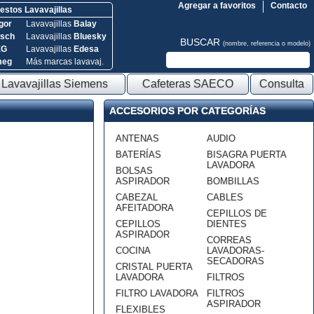
Agregar a favoritos
Contacto
stos Lavavajillas
gor
Lavavajillas
Balay
sch
Lavavajillas
Bluesky
BUSCAR
(nombre, referencia o modelo)
EG
Lavavajillas
Edesa
meg
Más marcas lavavaj.
Lavavajillas Siemens
Cafeteras SAECO
Consulta
ACCESORIOS POR CATEGORÍAS
ANTENAS
AUDIO
BATERÍAS
BISAGRA PUERTA
LAVADORA
BOLSAS
ASPIRADOR
BOMBILLAS
CABEZAL
CABLES
AFEITADORA
CEPILLOS DE
CEPILLOS
DIENTES
ASPIRADOR
CORREAS
COCINA
LAVADORAS-
SECADORAS
CRISTAL PUERTA
LAVADORA
FILTROS
FILTRO LAVADORA
FILTROS
ASPIRADOR
FLEXIBLES