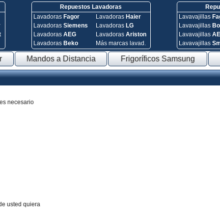
Repuestos Lavadoras
Repue
Lavadoras
Fagor
Lavadoras
Haier
Lavavajillas
Fa
y
Lavadoras
Siemens
Lavadoras
LG
Lavavajillas
Bo
t
Lavadoras
AEG
Lavadoras
Ariston
Lavavajillas
A
Lavadoras
Beko
Más marcas lavad.
Lavavajillas
S
r
Mandos a Distancia
Frigoríficos Samsung
 es necesario
de usted quiera