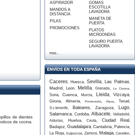
ASPIRADOR
GOMAS
ESCOTILLA
MANDOS A
LAVADORA
DISTANCIA
MANETA DE
PILAS
PUERTA
PROMOCIONES
PLATOS
MICROONDAS
SEGURO PUERTA
LAVADORA
mas...
ENVÍOS EN TODA ESPAÑA
Caceres
Sevilla
Las Palmas
Huesca
,
,
,
,
Melilla
Madrid
Leon
,
,
,
Granada
,
,
La Coruna
Lleida
Vizcaya
Cuenca
Soria
,
,
Murcia
,
,
,
Almeria
Girona
Teruel
,
,
,
,
,
Pontevedra
Alava
Baleares
Lugo
Zaragoza
S.c.tenerife
,
,
,
,
Salamanca
Albacete
Cordoba
,
,
,
Valladolid
,
pillos de dientes
Ciudad Real
Huelva
Asturias
,
,
Ceuta
,
,
ésticos de cocina.
Guadalajara
Badajoz
Cantabria
Palencia
,
,
,
,
Malaga
La Rioja
,
,
Zamora
,
,
,
Guipuzcoa
Castellon