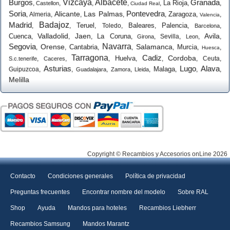
Burgos
Vizcaya
Albacete
Granada
La Rioja
,
,
,
,
,
,
,
Castellon
Ciudad Real
Soria
Pontevedra
Alicante
Las Palmas
Zaragoza
,
Almeria
,
,
,
,
,
,
Valencia
Madrid
Badajoz
Teruel
Baleares
Palencia
,
,
,
Toledo
,
,
,
,
Barcelona
Valladolid
Jaen
Avila
Cuenca
La Coruna
,
,
,
,
,
Sevilla
,
,
,
Girona
Leon
Segovia
Navarra
Orense
Salamanca
Cantabria
Murcia
,
,
,
,
,
,
,
Huesca
Tarragona
Cadiz
Cordoba
Huelva
,
,
,
,
,
,
Ceuta
,
S.c.tenerife
Caceres
Asturias
Lugo
Alava
Malaga
Guipuzcoa
,
,
,
,
,
,
,
,
Guadalajara
Zamora
Lleida
Melilla
Copyright © Recambios y Accesorios onLine 2026
Contacto
Condiciones generales
Política de privacidad
Preguntas frecuentes
Encontrar nombre del modelo
Sobre RAL
Shop
Ayuda
Mandos para hoteles
Recambios Liebherr
Recambios Samsung
Mandos Marantz