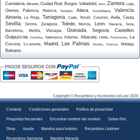
Zamora
Cantabria
Ciudad Real
Burgos
Valladolid
,
,
,
,
,
,
,
,
Alicante
Lugo
Jaen
Alava
Valencia
Orense
Palencia
Huesca
,
,
,
,
,
,
,
Badajoz
Guadalajara
Almeria
Tarragona
Avila
Ceuta
,
La Rioja
,
,
,
Teruel
,
Caceres
,
,
,
Cadiz
Sevilla
Toledo
Leon
,
Girona
,
Zaragoza
,
,
Murcia
,
,
,
,
Navarra
Soria
Granada
Segovia
Castellon
Vizcaya
Barcelona
,
Melilla
,
,
,
,
,
Guipuzcoa
La
Albacete
,
,
,
Asturias
,
,
,
,
Salamanca
Lleida
Cordoba
Pontevedra
Madrid
Las Palmas
Coruna
,
,
,
,
,
,
Malaga
,
S.c.tenerife
Huelva
Cuenca
Baleares
Copyright © Recambios y Accesorios onLine 2026
Contacto
Condiciones generales
Política de privacidad
Preguntas frecuentes
Encontrar nombre del modelo
Sobre RAL
Shop
Ayuda
Mandos para hoteles
Recambios Liebherr
Recambios Samsung
Mandos Marantz