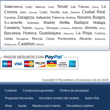
Salamanca
Teruel
La
Las Palmas
,
Lugo
,
,
,
,
,
,
Valencia
Leon
Alava
Coruna
Ciudad Real
Sevilla
,
Jaen
,
,
Cadiz
,
,
,
,
,
Avila
Zamora
Orense
Zaragoza
Navarra
Burgos
Valladolid
Caceres
Palencia
,
,
,
,
Huelva
,
,
,
S.c.tenerife
Madrid
Melilla
Badajoz
Malaga
,
Granada
,
,
,
,
,
Cantabria
Almeria
Toledo
Vizcaya
,
,
,
,
,
Asturias
,
,
,
Segovia
Cordoba
Soria
Barcelona
Huesca
Guadalajara
La Rioja
,
,
,
,
,
Cuenca
,
Albacete
Murcia
Pontevedra
Alicante
Lleida
Ceuta
,
,
,
,
,
,
,
Tarragona
Baleares
Castellon
,
,
Guipuzcoa
Girona
Copyright © Recambios y Accesorios onLine 2026
Contacto
Condiciones generales
Política de privacidad
Preguntas frecuentes
Encontrar nombre del modelo
Sobre RAL
Shop
Ayuda
Mandos para hoteles
Recambios Liebherr