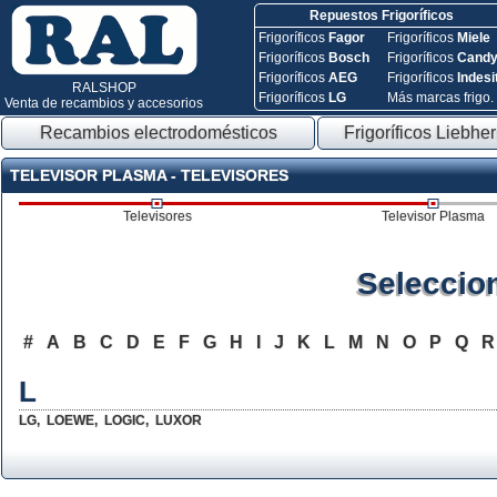
Repuestos Frigoríficos
Frigoríficos
Fagor
Frigoríficos
Miele
Frigoríficos
Bosch
Frigoríficos
Cand
Frigoríficos
AEG
Frigoríficos
Indesi
RALSHOP
Frigoríficos
LG
Más marcas frigo.
Venta de recambios y accesorios
Recambios electrodomésticos
Frigoríficos Liebher
TELEVISOR PLASMA - TELEVISORES
Televisores
Televisor Plasma
Seleccio
#
A
B
C
D
E
F
G
H
I
J
K
L
M
N
O
P
Q
L
LG
,
LOEWE
,
LOGIC
,
LUXOR