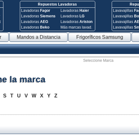
Repuestos Lavadoras
Repue
Lavadoras
Fagor
Lavadoras
Haier
Lavavajillas
Fa
y
Lavadoras
Siemens
Lavadoras
LG
Lavavajillas
Bo
t
Lavadoras
AEG
Lavadoras
Ariston
Lavavajillas
A
Lavadoras
Beko
Más marcas lavad.
Lavavajillas
S
r
Mandos a Distancia
Frigoríficos Samsung
Seleccione Marca
ne la marca
R
S
T
U
V
W
X
Y
Z