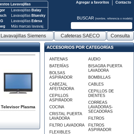
Agregar a favoritos
Contacto
stos Lavavajillas
gor
Lavavajillas
Balay
sch
Lavavajillas
Bluesky
BUSCAR
(nombre, referencia o modelo)
EG
Lavavajillas
Edesa
meg
Más marcas lavavaj.
Lavavajillas Siemens
Cafeteras SAECO
Consulta
ACCESORIOS POR CATEGORÍAS
ANTENAS
AUDIO
BATERÍAS
BISAGRA PUERTA
LAVADORA
BOLSAS
ASPIRADOR
BOMBILLAS
CABEZAL
CABLES
AFEITADORA
CEPILLOS DE
CEPILLOS
DIENTES
ASPIRADOR
CORREAS
Televisor Plasma
COCINA
LAVADORAS-
SECADORAS
CRISTAL PUERTA
LAVADORA
FILTROS
FILTRO LAVADORA
FILTROS
ASPIRADOR
FLEXIBLES