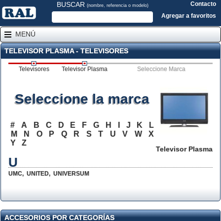
BUSCAR
Contacto
(nombre, referencia o modelo)
Agregar a favoritos
MENÚ
TELEVISOR PLASMA - TELEVISORES
Televisores
Televisor Plasma
Seleccione Marca
Seleccione la marca
#
A
B
C
D
E
F
G
H
I
J
K
L
M
N
O
P
Q
R
S
T
U
V
W
X
Y
Z
Televisor Plasma
U
UMC
,
UNITED
,
UNIVERSUM
ACCESORIOS POR CATEGORÍAS