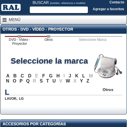
BUSCAR
Contacto
(nombre, referencia o modelo)
Agregar a favoritos
MENÚ
OTROS - DVD - VÍDEO - PROYECTOR
DVD - Vídeo -
Otros
Seleccione Marca
Proyector
Seleccione la marca
A
B
C
D
E
F
G
H
I
J
K
L
M
N
O
P
Q
R
S
T
U
V
W
X
Y
Z
Otros
L
LAVOR
,
LG
ACCESORIOS POR CATEGORÍAS