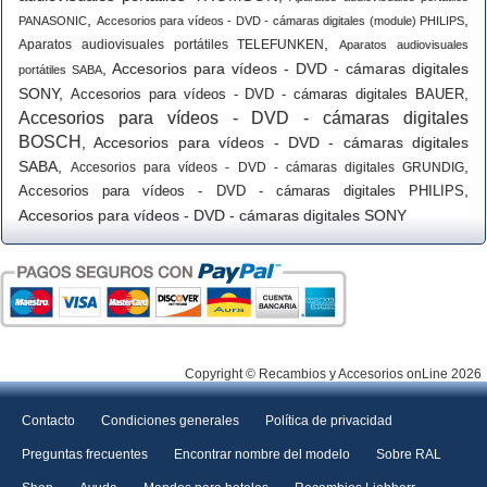
,
,
PANASONIC
Accesorios para vídeos - DVD - cámaras digitales (module) PHILIPS
,
Aparatos audiovisuales portátiles TELEFUNKEN
Aparatos audiovisuales
,
Accesorios para vídeos - DVD - cámaras digitales
portátiles SABA
SONY
,
,
Accesorios para vídeos - DVD - cámaras digitales BAUER
Accesorios para vídeos - DVD - cámaras digitales
BOSCH
,
Accesorios para vídeos - DVD - cámaras digitales
SABA
,
,
Accesorios para vídeos - DVD - cámaras digitales GRUNDIG
,
Accesorios para vídeos - DVD - cámaras digitales PHILIPS
Accesorios para vídeos - DVD - cámaras digitales SONY
Copyright © Recambios y Accesorios onLine 2026
Contacto
Condiciones generales
Política de privacidad
Preguntas frecuentes
Encontrar nombre del modelo
Sobre RAL