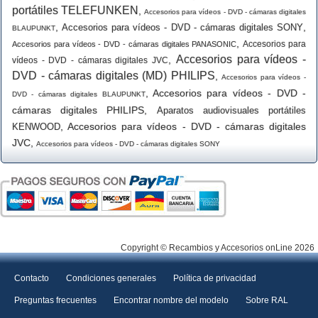
portátiles TELEFUNKEN
,
Accesorios para vídeos - DVD - cámaras digitales
,
,
Accesorios para vídeos - DVD - cámaras digitales SONY
BLAUPUNKT
,
Accesorios para
Accesorios para vídeos - DVD - cámaras digitales PANASONIC
Accesorios para vídeos -
,
vídeos - DVD - cámaras digitales JVC
DVD - cámaras digitales (MD) PHILIPS
,
Accesorios para vídeos -
,
Accesorios para vídeos - DVD -
DVD - cámaras digitales BLAUPUNKT
cámaras digitales PHILIPS
,
Aparatos audiovisuales portátiles
,
Accesorios para vídeos - DVD - cámaras digitales
KENWOOD
JVC
,
Accesorios para vídeos - DVD - cámaras digitales SONY
Copyright © Recambios y Accesorios onLine 2026
Contacto
Condiciones generales
Política de privacidad
Preguntas frecuentes
Encontrar nombre del modelo
Sobre RAL