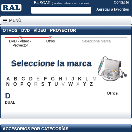
BUSCAR
Contacto
(nombre, referencia o modelo)
Agregar a favoritos
MENÚ
OTROS - DVD - VÍDEO - PROYECTOR
DVD - Vídeo -
Otros
Seleccione Marca
Proyector
Seleccione la marca
A
B
C
D
E
F
G
H
I
J
K
L
M
N
O
P
Q
R
S
T
U
V
W
X
Y
Z
Otros
D
DUAL
ACCESORIOS POR CATEGORÍAS