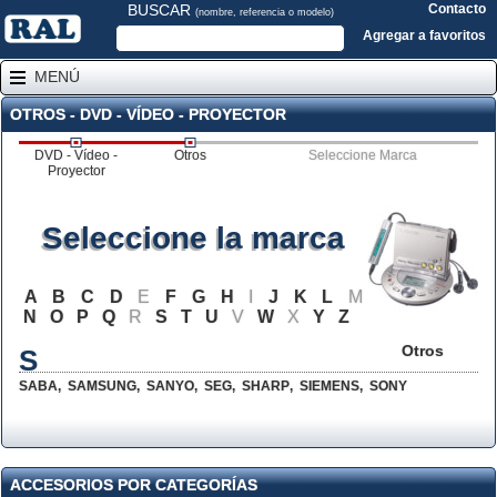
BUSCAR
Contacto
(nombre, referencia o modelo)
Agregar a favoritos
MENÚ
OTROS - DVD - VÍDEO - PROYECTOR
DVD - Vídeo -
Otros
Seleccione Marca
Proyector
Seleccione la marca
A
B
C
D
E
F
G
H
I
J
K
L
M
N
O
P
Q
R
S
T
U
V
W
X
Y
Z
Otros
S
SABA
,
SAMSUNG
,
SANYO
,
SEG
,
SHARP
,
SIEMENS
,
SONY
ACCESORIOS POR CATEGORÍAS