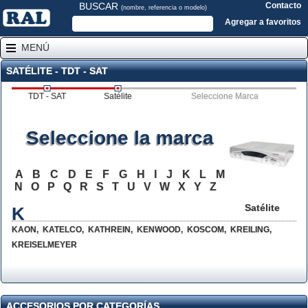
BUSCAR
Contacto
(nombre, referencia o modelo)
Agregar a favoritos
MENÚ
SATÉLITE - TDT - SAT
TDT - SAT
Satélite
Seleccione Marca
Seleccione la marca
A
B
C
D
E
F
G
H
I
J
K
L
M
N
O
P
Q
R
S
T
U
V
W
X
Y
Z
Satélite
K
KAON
,
KATELCO
,
KATHREIN
,
KENWOOD
,
KOSCOM
,
KREILING
,
KREISELMEYER
ACCESORIOS POR CATEGORÍAS