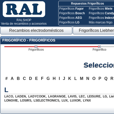
Repuestos Frigoríficos
Frigoríficos
Fagor
Frigoríficos
Miele
Frigoríficos
Bosch
Frigoríficos
Cand
Frigoríficos
AEG
Frigoríficos
Indesi
RALSHOP
Frigoríficos
LG
Más marcas frigo.
Venta de recambios y accesorios
Recambios electrodomésticos
Frigoríficos Liebher
FRIGORÍFICO - FRIGORÍFICOS
Frigoríficos
Frigorífico
Seleccio
#
A
B
C
D
E
F
G
H
I
J
K
L
M
N
O
P
Q
L
LACO
,
LADEN
,
LADYCOOK
,
LAGRANGE
,
LAVIS
,
LEC
,
LEISURE
,
LG
,
Lie
LONGVIE
,
LOSIRS
,
LSELECTRONICS
,
LUX
,
LUXOR
,
LYNX