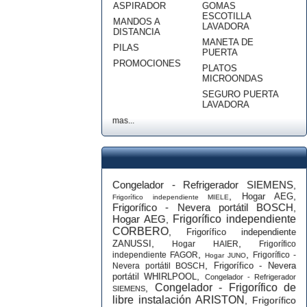
ASPIRADOR
GOMAS
ESCOTILLA
MANDOS A
LAVADORA
DISTANCIA
MANETA DE
PILAS
PUERTA
PROMOCIONES
PLATOS
MICROONDAS
SEGURO PUERTA
LAVADORA
mas...
Congelador - Refrigerador SIEMENS
,
,
,
Hogar AEG
Frigorífico independiente MIELE
Frigorífico - Nevera portátil BOSCH
,
Hogar AEG
Frigorífico independiente
,
CORBERO
,
Frigorífico independiente
,
,
ZANUSSI
Hogar HAIER
Frigorífico
,
,
independiente FAGOR
Frigorífico -
Hogar JUNO
,
Frigorífico - Nevera
Nevera portátil BOSCH
,
portátil WHIRLPOOL
Congelador - Refrigerador
Congelador - Frigorífico de
,
SIEMENS
libre instalación ARISTON
,
Frigorífico