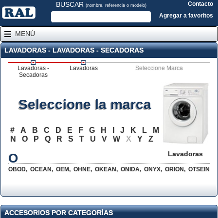
BUSCAR
Contacto
(nombre, referencia o modelo)
Agregar a favoritos
MENÚ
LAVADORAS - LAVADORAS - SECADORAS
Lavadoras -
Lavadoras
Seleccione Marca
Secadoras
Seleccione la marca
#
A
B
C
D
E
F
G
H
I
J
K
L
M
N
O
P
Q
R
S
T
U
V
W
X
Y
Z
Lavadoras
O
OBOD
,
OCEAN
,
OEM
,
OHNE
,
OKEAN
,
ONIDA
,
ONYX
,
ORION
,
OTSEIN
ACCESORIOS POR CATEGORÍAS