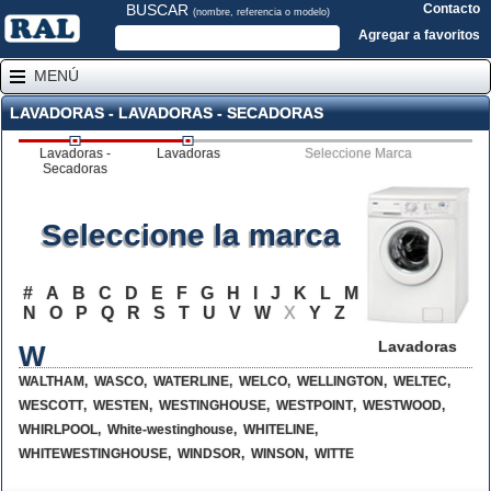
BUSCAR
Contacto
(nombre, referencia o modelo)
Agregar a favoritos
MENÚ
LAVADORAS - LAVADORAS - SECADORAS
Lavadoras -
Lavadoras
Seleccione Marca
Secadoras
Seleccione la marca
#
A
B
C
D
E
F
G
H
I
J
K
L
M
N
O
P
Q
R
S
T
U
V
W
X
Y
Z
Lavadoras
W
WALTHAM
,
WASCO
,
WATERLINE
,
WELCO
,
WELLINGTON
,
WELTEC
,
WESCOTT
,
WESTEN
,
WESTINGHOUSE
,
WESTPOINT
,
WESTWOOD
,
WHIRLPOOL
,
White-westinghouse
,
WHITELINE
,
WHITEWESTINGHOUSE
,
WINDSOR
,
WINSON
,
WITTE