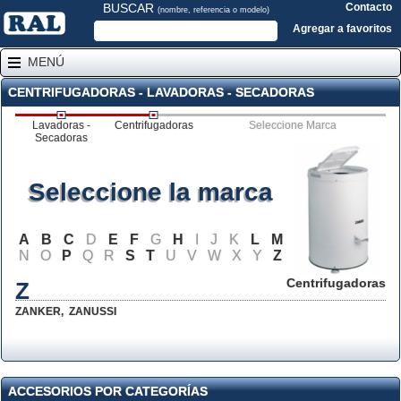
BUSCAR
Contacto
(nombre, referencia o modelo)
Agregar a favoritos
MENÚ
CENTRIFUGADORAS - LAVADORAS - SECADORAS
Lavadoras -
Centrifugadoras
Seleccione Marca
Secadoras
Seleccione la marca
A
B
C
D
E
F
G
H
I
J
K
L
M
N
O
P
Q
R
S
T
U
V
W
X
Y
Z
Centrifugadoras
Z
ZANKER
,
ZANUSSI
ACCESORIOS POR CATEGORÍAS