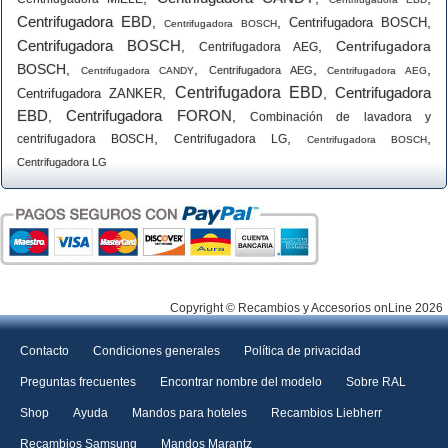
Centrifugadora EBD
,
,
,
Centrifugadora BOSCH
Centrifugadora BOSCH
Centrifugadora BOSCH
,
,
Centrifugadora
Centrifugadora AEG
BOSCH
,
,
,
,
Centrifugadora AEG
Centrifugadora CANDY
Centrifugadora AEG
Centrifugadora EBD
Centrifugadora
,
,
Centrifugadora ZANKER
EBD
Centrifugadora FORON
,
,
Combinación de lavadora y
,
,
,
centrifugadora BOSCH
Centrifugadora LG
Centrifugadora BOSCH
Centrifugadora LG
Copyright © Recambios y Accesorios onLine 2026
Contacto
Condiciones generales
Política de privacidad
Preguntas frecuentes
Encontrar nombre del modelo
Sobre RAL
Shop
Ayuda
Mandos para hoteles
Recambios Liebherr
Recambios Samsung
Mandos Marantz