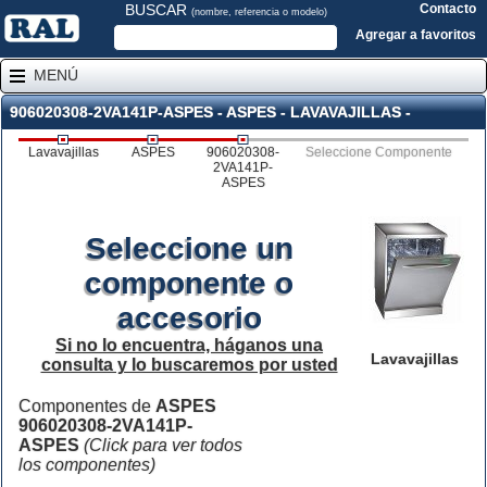
BUSCAR
Contacto
(nombre, referencia o modelo)
Agregar a favoritos
MENÚ
906020308-2VA141P-ASPES - ASPES - LAVAVAJILLAS -
Lavavajillas
ASPES
906020308-
Seleccione Componente
2VA141P-
ASPES
Seleccione un
componente o
accesorio
Si no lo encuentra, háganos una
Lavavajillas
consulta y lo buscaremos por usted
Componentes de
ASPES
906020308-2VA141P-
ASPES
(Click para ver todos
los componentes)