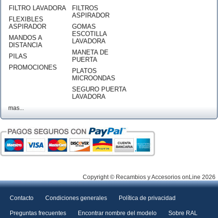
FILTRO LAVADORA
FILTROS
ASPIRADOR
FLEXIBLES
ASPIRADOR
GOMAS
ESCOTILLA
MANDOS A
LAVADORA
DISTANCIA
MANETA DE
PILAS
PUERTA
PROMOCIONES
PLATOS
MICROONDAS
SEGURO PUERTA
LAVADORA
mas...
Copyright © Recambios y Accesorios onLine 2026
Contacto
Condiciones generales
Política de privacidad
Preguntas frecuentes
Encontrar nombre del modelo
Sobre RAL