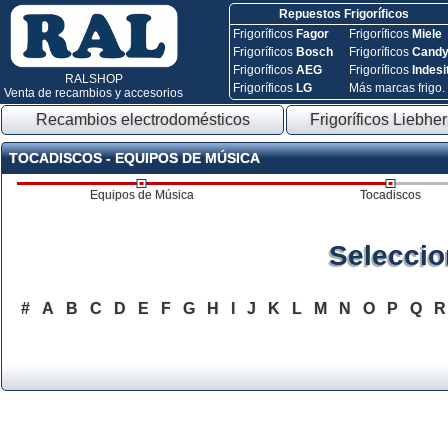
Repuestos Frigoríficos
Frigoríficos
Fagor
Frigoríficos
Miele
Frigoríficos
Bosch
Frigoríficos
Cand
Frigoríficos
AEG
Frigoríficos
Indesi
RALSHOP
Frigoríficos
LG
Más marcas frigo.
Venta de recambios y accesorios
Recambios electrodomésticos
Frigoríficos Liebher
TOCADISCOS - EQUIPOS DE MÚSICA
Equipos de Música
Tocadiscos
Seleccio
#
A
B
C
D
E
F
G
H
I
J
K
L
M
N
O
P
Q