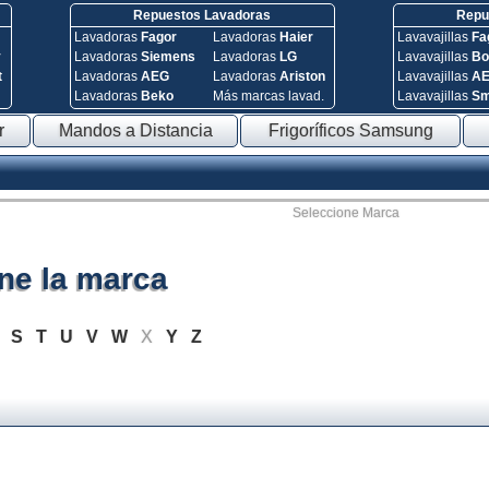
Repuestos Lavadoras
Repue
Lavadoras
Fagor
Lavadoras
Haier
Lavavajillas
Fa
y
Lavadoras
Siemens
Lavadoras
LG
Lavavajillas
Bo
t
Lavadoras
AEG
Lavadoras
Ariston
Lavavajillas
A
Lavadoras
Beko
Más marcas lavad.
Lavavajillas
S
r
Mandos a Distancia
Frigoríficos Samsung
Seleccione Marca
ne la marca
R
S
T
U
V
W
X
Y
Z