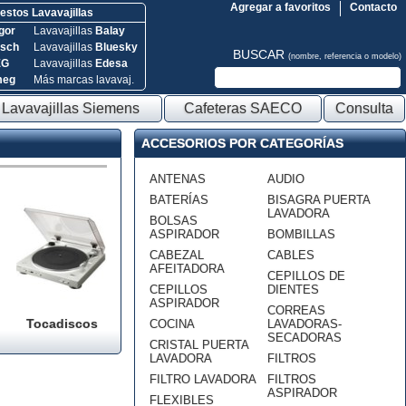
Agregar a favoritos
Contacto
stos Lavavajillas
gor
Lavavajillas
Balay
sch
Lavavajillas
Bluesky
BUSCAR
(nombre, referencia o modelo)
EG
Lavavajillas
Edesa
meg
Más marcas lavavaj.
Lavavajillas Siemens
Cafeteras SAECO
Consulta
ACCESORIOS POR CATEGORÍAS
ANTENAS
AUDIO
BATERÍAS
BISAGRA PUERTA
LAVADORA
BOLSAS
ASPIRADOR
BOMBILLAS
CABEZAL
CABLES
AFEITADORA
CEPILLOS DE
CEPILLOS
DIENTES
ASPIRADOR
CORREAS
Tocadiscos
COCINA
LAVADORAS-
SECADORAS
CRISTAL PUERTA
LAVADORA
FILTROS
FILTRO LAVADORA
FILTROS
ASPIRADOR
FLEXIBLES