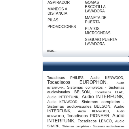
ASPIRADOR
GOMAS
ESCOTILLA
MANDOS A
LAVADORA
DISTANCIA
MANETA DE
PILAS
PUERTA
PROMOCIONES
PLATOS
MICROONDAS
SEGURO PUERTA
LAVADORA
mas...
,
,
Tocadiscos PHILIPS
Audio KENWOOD
Tocadiscos EUROPHON
,
Audio
,
Sistemas completos - Sistemas
INTERFUNK
,
,
audiovisuales BELSON
Tocadiscos ELAC
Audio INTERFUNK
,
,
Audio INTERFUNK
,
Sistemas completos -
Audio KENWOOD
Sistemas audiovisuales BELSON
,
Audio
INTERFUNK
,
,
Audio KENWOOD
Audio
Tocadiscos PIONEER
Audio
,
,
KENWOOD
INTERFUNK
,
,
Tocadiscos LENCO
Audio
,
SHARP
Sistemas completos - Sistemas audiovisuales