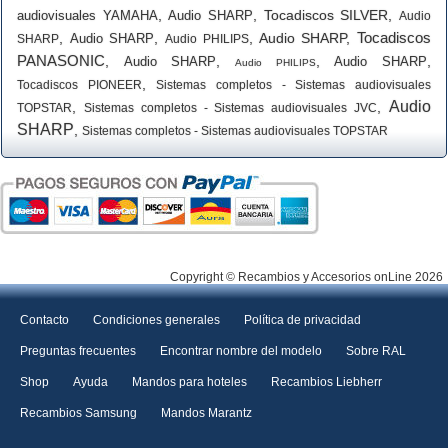
,
,
Tocadiscos SILVER
,
audiovisuales YAMAHA
Audio SHARP
Audio
Tocadiscos
,
,
,
Audio SHARP
,
Audio SHARP
SHARP
Audio PHILIPS
PANASONIC
,
,
,
,
Audio SHARP
Audio SHARP
Audio PHILIPS
,
Tocadiscos PIONEER
Sistemas completos - Sistemas audiovisuales
Audio
,
,
TOPSTAR
Sistemas completos - Sistemas audiovisuales JVC
SHARP
,
Sistemas completos - Sistemas audiovisuales TOPSTAR
Copyright © Recambios y Accesorios onLine 2026
Contacto
Condiciones generales
Política de privacidad
Preguntas frecuentes
Encontrar nombre del modelo
Sobre RAL
Shop
Ayuda
Mandos para hoteles
Recambios Liebherr
Recambios Samsung
Mandos Marantz