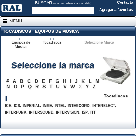
BUSCAR
Contacto
(nombre, referencia o modelo)
Agregar a favoritos
MENÚ
TOCADISCOS - EQUIPOS DE MÚSICA
Equipos de
Tocadiscos
Seleccione Marca
Música
Seleccione la marca
#
A
B
C
D
E
F
G
H
I
J
K
L
M
N
O
P
Q
R
S
T
U
V
W
X
Y
Z
Tocadiscos
I
ICE
,
ICS
,
IMPERIAL
,
IMRE
,
INTEL
,
INTERCORD
,
INTERELECT
,
INTERFUNK
,
INTERSOUND
,
INTERVISION
,
ISP
,
ITT