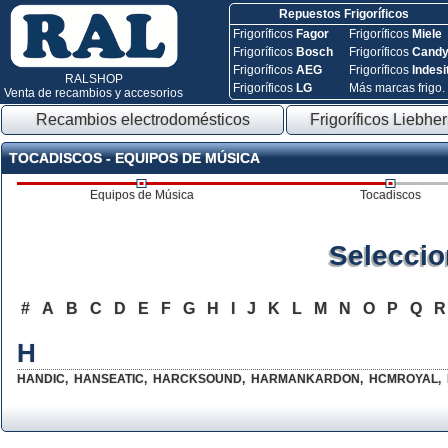
Repuestos Frigoríficos
Frigoríficos
Fagor
Frigoríficos
Miele
Frigoríficos
Bosch
Frigoríficos
Cand
Frigoríficos
AEG
Frigoríficos
Indesi
RALSHOP
Frigoríficos
LG
Más marcas frigo.
Venta de recambios y accesorios
Recambios electrodomésticos
Frigoríficos Liebher
TOCADISCOS - EQUIPOS DE MÚSICA
Equipos de Música
Tocadiscos
Seleccio
#
A
B
C
D
E
F
G
H
I
J
K
L
M
N
O
P
Q
H
HANDIC
,
HANSEATIC
,
HARCKSOUND
,
HARMANKARDON
,
HCMROYAL
,