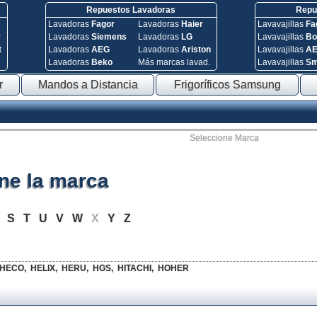
Repuestos Lavadoras
Repue
Lavadoras
Fagor
Lavadoras
Haier
Lavavajillas
Fa
y
Lavadoras
Siemens
Lavadoras
LG
Lavavajillas
Bo
t
Lavadoras
AEG
Lavadoras
Ariston
Lavavajillas
A
Lavadoras
Beko
Más marcas lavad.
Lavavajillas
S
r
Mandos a Distancia
Frigoríficos Samsung
Seleccione Marca
ne la marca
R
S
T
U
V
W
X
Y
Z
HECO
,
HELIX
,
HERU
,
HGS
,
HITACHI
,
HOHER