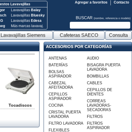
Agregar a favoritos
Contacto
stos Lavavajillas
gor
Lavavajillas
Balay
sch
Lavavajillas
Bluesky
BUSCAR
(nombre, referencia o modelo)
EG
Lavavajillas
Edesa
meg
Más marcas lavavaj.
Lavavajillas Siemens
Cafeteras SAECO
Consulta
ACCESORIOS POR CATEGORÍAS
ANTENAS
AUDIO
BATERÍAS
BISAGRA PUERTA
LAVADORA
BOLSAS
ASPIRADOR
BOMBILLAS
CABEZAL
CABLES
AFEITADORA
CEPILLOS DE
CEPILLOS
DIENTES
ASPIRADOR
CORREAS
Tocadiscos
COCINA
LAVADORAS-
SECADORAS
CRISTAL PUERTA
LAVADORA
FILTROS
FILTRO LAVADORA
FILTROS
ASPIRADOR
FLEXIBLES