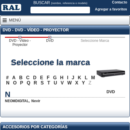
BUSCAR
Contacto
(nombre, referencia o modelo)
Agregar a favoritos
MENÚ
DVD - DVD - VÍDEO - PROYECTOR
DVD - Vídeo -
DVD
Seleccione Marca
Proyector
Seleccione la marca
#
A
B
C
D
E
F
G
H
I
J
K
L
M
N
O
P
Q
R
S
T
U
V
W
X
Y
Z
DVD
N
NEOMDIGITAL
,
Nevir
ACCESORIOS POR CATEGORÍAS