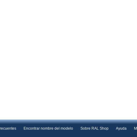
frecuentes
Encontrar nombre del modelo
Sobre RAL Shop
Ayuda
M