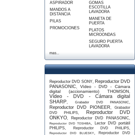
ASPIRADOR
GOMAS
ESCOTILLA
MANDOS A
LAVADORA
DISTANCIA
MANETA DE
PILAS
PUERTA
PROMOCIONES
PLATOS
MICROONDAS
SEGURO PUERTA
LAVADORA
mas...
Reproductor DVD
,
Reproductor DVD SONY
PANASONIC
,
Vídeo - DVD - Cámara
digital (accionamiento) THOMSON
,
Vídeo - DVD - Cámara digital
SHARP
,
,
Grabador DVD PANASONIC
Reproductor DVD PIONEER
,
Grabador
Reproductor DVD
,
DVD PHILIPS
ONKYO
,
,
Reproductor DVD PANASONIC
,
Lector DVD portátil
Reproductor DVD TOSHIBA
,
,
PHILIPS
Reproductor DVD PHILIPS
,
Reproductor DVD
Reproductor DVD BLUESKY