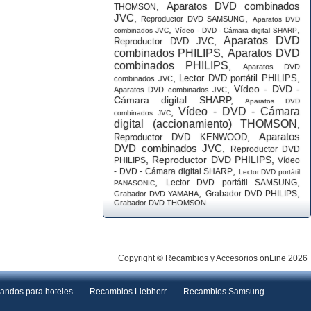
Aparatos DVD combinados
,
THOMSON
JVC
,
,
Reproductor DVD SAMSUNG
Aparatos DVD
,
,
combinados JVC
Vídeo - DVD - Cámara digital SHARP
Aparatos DVD
,
Reproductor DVD JVC
combinados PHILIPS
Aparatos DVD
,
combinados PHILIPS
,
Aparatos DVD
,
,
Lector DVD portátil PHILIPS
combinados JVC
,
Vídeo - DVD -
Aparatos DVD combinados JVC
Cámara digital SHARP
,
Aparatos DVD
Vídeo - DVD - Cámara
,
combinados JVC
digital (accionamiento) THOMSON
,
Aparatos
,
Reproductor DVD KENWOOD
DVD combinados JVC
,
Reproductor DVD
,
Reproductor DVD PHILIPS
,
PHILIPS
Vídeo
,
- DVD - Cámara digital SHARP
Lector DVD portátil
,
,
Lector DVD portátil SAMSUNG
PANASONIC
,
,
Grabador DVD PHILIPS
Grabador DVD YAMAHA
Grabador DVD THOMSON
Copyright © Recambios y Accesorios onLine 2026
andos para hoteles
Recambios Liebherr
Recambios Samsung