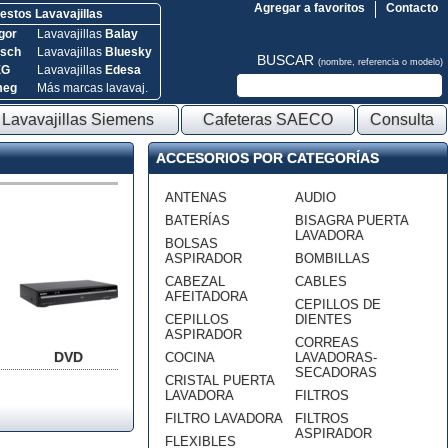
Agregar a favoritos
Contacto
stos Lavavajillas
gor
Lavavajillas
Balay
sch
Lavavajillas
Bluesky
BUSCAR
(nombre, referencia o modelo)
EG
Lavavajillas
Edesa
meg
Más marcas lavavaj.
Lavavajillas Siemens
Cafeteras SAECO
Consulta
ACCESORIOS POR CATEGORÍAS
ANTENAS
AUDIO
BATERÍAS
BISAGRA PUERTA
LAVADORA
BOLSAS
ASPIRADOR
BOMBILLAS
CABEZAL
CABLES
AFEITADORA
CEPILLOS DE
CEPILLOS
DIENTES
ASPIRADOR
CORREAS
DVD
COCINA
LAVADORAS-
SECADORAS
CRISTAL PUERTA
LAVADORA
FILTROS
FILTRO LAVADORA
FILTROS
ASPIRADOR
FLEXIBLES