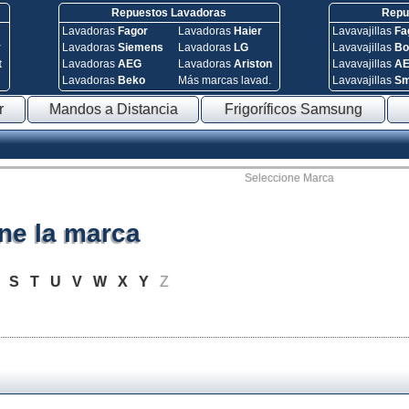
Repuestos Lavadoras
Repue
Lavadoras
Fagor
Lavadoras
Haier
Lavavajillas
Fa
y
Lavadoras
Siemens
Lavadoras
LG
Lavavajillas
Bo
t
Lavadoras
AEG
Lavadoras
Ariston
Lavavajillas
A
Lavadoras
Beko
Más marcas lavad.
Lavavajillas
S
r
Mandos a Distancia
Frigoríficos Samsung
Seleccione Marca
ne la marca
R
S
T
U
V
W
X
Y
Z