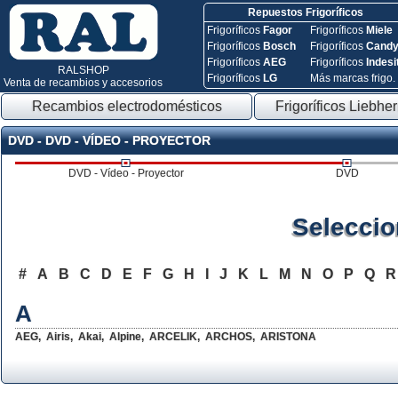
Repuestos Frigoríficos
Frigoríficos
Fagor
Frigoríficos
Miele
Frigoríficos
Bosch
Frigoríficos
Cand
Frigoríficos
AEG
Frigoríficos
Indesi
RALSHOP
Frigoríficos
LG
Más marcas frigo.
Venta de recambios y accesorios
Recambios electrodomésticos
Frigoríficos Liebher
DVD - DVD - VÍDEO - PROYECTOR
DVD - Vídeo - Proyector
DVD
Seleccio
#
A
B
C
D
E
F
G
H
I
J
K
L
M
N
O
P
Q
A
AEG
,
Airis
,
Akai
,
Alpine
,
ARCELIK
,
ARCHOS
,
ARISTONA