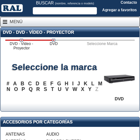
BUSCAR
Contacto
(nombre, referencia o modelo)
Agregar a favoritos
MENÚ
DVD - DVD - VÍDEO - PROYECTOR
DVD - Vídeo -
DVD
Seleccione Marca
Proyector
Seleccione la marca
#
A
B
C
D
E
F
G
H
I
J
K
L
M
N
O
P
Q
R
S
T
U
V
W
X
Y
Z
DVD
ACCESORIOS POR CATEGORÍAS
ANTENAS
AUDIO