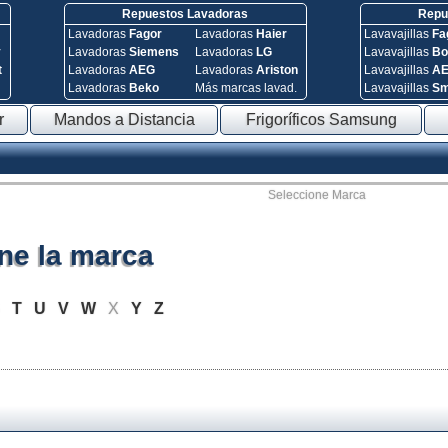
Repuestos Lavadoras
Repue
Lavadoras
Fagor
Lavadoras
Haier
Lavavajillas
Fa
y
Lavadoras
Siemens
Lavadoras
LG
Lavavajillas
Bo
t
Lavadoras
AEG
Lavadoras
Ariston
Lavavajillas
A
Lavadoras
Beko
Más marcas lavad.
Lavavajillas
S
r
Mandos a Distancia
Frigoríficos Samsung
Seleccione Marca
ne la marca
S
T
U
V
W
X
Y
Z