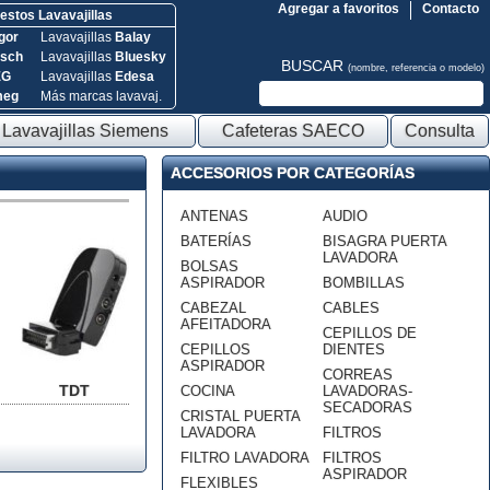
Agregar a favoritos
Contacto
stos Lavavajillas
gor
Lavavajillas
Balay
sch
Lavavajillas
Bluesky
BUSCAR
(nombre, referencia o modelo)
EG
Lavavajillas
Edesa
meg
Más marcas lavavaj.
Lavavajillas Siemens
Cafeteras SAECO
Consulta
ACCESORIOS POR CATEGORÍAS
ANTENAS
AUDIO
BATERÍAS
BISAGRA PUERTA
LAVADORA
BOLSAS
ASPIRADOR
BOMBILLAS
CABEZAL
CABLES
AFEITADORA
CEPILLOS DE
CEPILLOS
DIENTES
ASPIRADOR
CORREAS
TDT
COCINA
LAVADORAS-
SECADORAS
CRISTAL PUERTA
LAVADORA
FILTROS
FILTRO LAVADORA
FILTROS
ASPIRADOR
FLEXIBLES