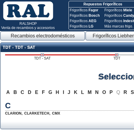
Repuestos Frigoríficos
Frigoríficos
Fagor
Frigoríficos
Miele
Frigoríficos
Bosch
Frigoríficos
Cand
Frigoríficos
AEG
Frigoríficos
Indesi
RALSHOP
Frigoríficos
LG
Más marcas frigo.
Venta de recambios y accesorios
Recambios electrodomésticos
Frigoríficos Liebher
TDT - TDT - SAT
TDT - SAT
TDT
Seleccio
A
B
C
D
E
F
G
H
I
J
K
L
M
N
O
P
Q
R
C
CLARION
,
CLARKETECH
,
CMX