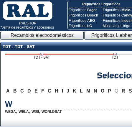
Repuestos Frigoríficos
Frigoríficos
Fagor
Frigoríficos
Miele
Frigoríficos
Bosch
Frigoríficos
Cand
Frigoríficos
AEG
Frigoríficos
Indesi
RALSHOP
Frigoríficos
LG
Más marcas frigo.
Venta de recambios y accesorios
Recambios electrodomésticos
Frigoríficos Liebher
TDT - TDT - SAT
TDT - SAT
TDT
Seleccio
A
B
C
D
E
F
G
H
I
J
K
L
M
N
O
P
Q
R
W
WEGA
,
WELA
,
WISI
,
WORLDSAT