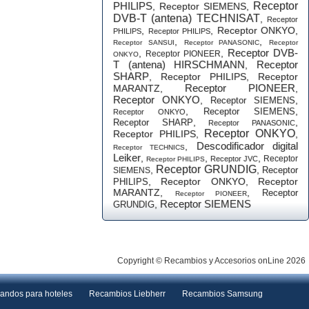
PHILIPS
Receptor
,
Receptor SIEMENS
,
DVB-T (antena) TECHNISAT
,
Receptor
,
,
Receptor ONKYO
,
PHILIPS
Receptor PHILIPS
,
,
Receptor SANSUI
Receptor PANASONIC
Receptor
Receptor DVB-
,
,
Receptor PIONEER
ONKYO
T (antena) HIRSCHMANN
Receptor
,
SHARP
,
Receptor PHILIPS
,
Receptor
Receptor PIONEER
MARANTZ
,
,
Receptor ONKYO
,
,
Receptor SIEMENS
,
,
Receptor SIEMENS
Receptor ONKYO
,
,
Receptor SHARP
Receptor PANASONIC
Receptor ONKYO
Receptor PHILIPS
,
,
Descodificador digital
,
Receptor TECHNICS
Leiker
,
,
,
Receptor
Receptor JVC
Receptor PHILIPS
Receptor GRUNDIG
,
,
Receptor
SIEMENS
,
Receptor ONKYO
,
Receptor
PHILIPS
MARANTZ
,
,
Receptor
Receptor PIONEER
Receptor SIEMENS
,
GRUNDIG
Copyright © Recambios y Accesorios onLine 2026
andos para hoteles
Recambios Liebherr
Recambios Samsung