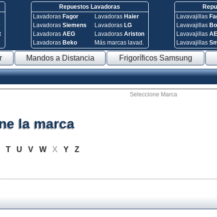
Repuestos Lavadoras
Repue
Lavadoras
Fagor
Lavadoras
Haier
Lavavajillas
Fa
y
Lavadoras
Siemens
Lavadoras
LG
Lavavajillas
Bo
t
Lavadoras
AEG
Lavadoras
Ariston
Lavavajillas
A
Lavadoras
Beko
Más marcas lavad.
Lavavajillas
S
r
Mandos a Distancia
Frigoríficos Samsung
Seleccione Marca
ne la marca
S
T
U
V
W
X
Y
Z