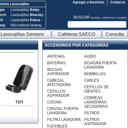
Agregar a favoritos
Contacto
stos Lavavajillas
gor
Lavavajillas
Balay
sch
Lavavajillas
Bluesky
BUSCAR
(nombre, referencia o modelo)
EG
Lavavajillas
Edesa
meg
Más marcas lavavaj.
Lavavajillas Siemens
Cafeteras SAECO
Consulta
ACCESORIOS POR CATEGORÍAS
ANTENAS
AUDIO
BATERÍAS
BISAGRA PUERTA
LAVADORA
BOLSAS
ASPIRADOR
BOMBILLAS
CABEZAL
CABLES
AFEITADORA
CEPILLOS DE
CEPILLOS
DIENTES
ASPIRADOR
CORREAS
TDT
COCINA
LAVADORAS-
SECADORAS
CRISTAL PUERTA
LAVADORA
FILTROS
FILTRO LAVADORA
FILTROS
ASPIRADOR
FLEXIBLES