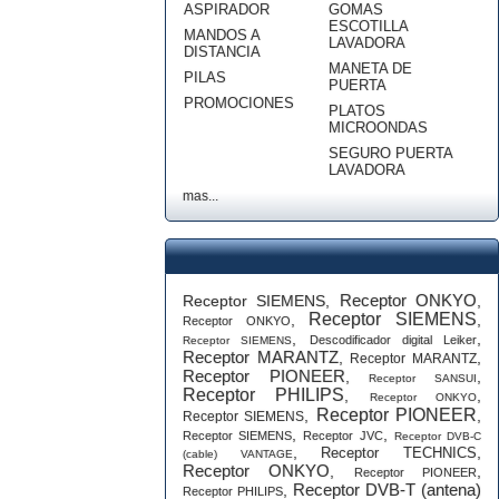
ASPIRADOR
GOMAS
ESCOTILLA
MANDOS A
LAVADORA
DISTANCIA
MANETA DE
PILAS
PUERTA
PROMOCIONES
PLATOS
MICROONDAS
SEGURO PUERTA
LAVADORA
mas...
Receptor ONKYO
Receptor SIEMENS
,
,
Receptor SIEMENS
,
,
Receptor ONKYO
,
,
Descodificador digital Leiker
Receptor SIEMENS
Receptor MARANTZ
,
,
Receptor MARANTZ
Receptor PIONEER
,
,
Receptor SANSUI
Receptor PHILIPS
,
,
Receptor ONKYO
Receptor PIONEER
,
,
Receptor SIEMENS
,
,
Receptor SIEMENS
Receptor JVC
Receptor DVB-C
,
,
Receptor TECHNICS
(cable) VANTAGE
Receptor ONKYO
,
,
Receptor PIONEER
Receptor DVB-T (antena)
,
Receptor PHILIPS