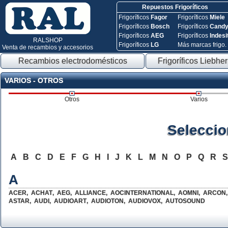
Repuestos Frigoríficos
Frigoríficos
Fagor
Frigoríficos
Miele
Frigoríficos
Bosch
Frigoríficos
Cand
Frigoríficos
AEG
Frigoríficos
Indesi
RALSHOP
Frigoríficos
LG
Más marcas frigo.
Venta de recambios y accesorios
Recambios electrodomésticos
Frigoríficos Liebher
VARIOS - OTROS
Otros
Varios
Seleccio
A
B
C
D
E
F
G
H
I
J
K
L
M
N
O
P
Q
R
A
ACER
,
ACHAT
,
AEG
,
ALLIANCE
,
AOCINTERNATIONAL
,
AOMNI
,
ARCON
,
ASTAR
,
AUDI
,
AUDIOART
,
AUDIOTON
,
AUDIOVOX
,
AUTOSOUND