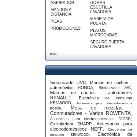
ASPIRADOR
GOMAS
ESCOTILLA
MANDOS A
LAVADORA
DISTANCIA
MANETA DE
PILAS
PUERTA
PROMOCIONES
PLATOS
MICROONDAS
SEGURO PUERTA
LAVADORA
mas...
Sintonizador JVC
,
Marcas de coches -
automóviles HONDA
,
,
Sintonizador JVC
Marcas de coches - automóviles
RENAULT
,
Electrónica de consumo
,
KENWOOD
Accesorios para electrodomésticos
Mesa de mezclas -
,
BOSCH
Conmutadores - Varios ROWENTA
,
,
Accesorios para electrodomésticos FAGOR
Accesorios para
Calculadora SHARP
,
electrodomésticos NEFF
,
Electrónica de
Electrónica de
,
consumo KENWOOD