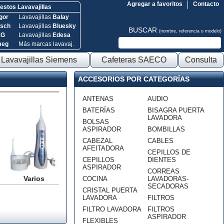
Agregar a favoritos
Contacto
stos Lavavajillas
gor
Lavavajillas
Balay
sch
Lavavajillas
Bluesky
BUSCAR
(nombre, referencia o modelo)
EG
Lavavajillas
Edesa
meg
Más marcas lavavaj.
Lavavajillas Siemens
Cafeteras SAECO
Consulta
ACCESORIOS POR CATEGORÍAS
ANTENAS
AUDIO
BATERÍAS
BISAGRA PUERTA
LAVADORA
BOLSAS
ASPIRADOR
BOMBILLAS
CABEZAL
CABLES
AFEITADORA
CEPILLOS DE
CEPILLOS
DIENTES
ASPIRADOR
CORREAS
Varios
COCINA
LAVADORAS-
SECADORAS
CRISTAL PUERTA
LAVADORA
FILTROS
FILTRO LAVADORA
FILTROS
ASPIRADOR
FLEXIBLES