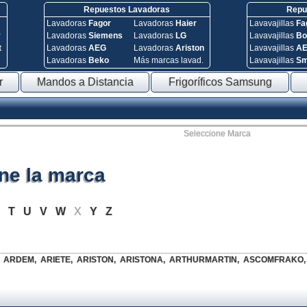
Repuestos Lavadoras
Repue
Lavadoras
Fagor
Lavadoras
Haier
Lavavajillas
Fa
y
Lavadoras
Siemens
Lavadoras
LG
Lavavajillas
Bo
t
Lavadoras
AEG
Lavadoras
Ariston
Lavavajillas
A
Lavadoras
Beko
Más marcas lavad.
Lavavajillas
S
r
Mandos a Distancia
Frigoríficos Samsung
Seleccione Marca
ne la marca
S
T
U
V
W
X
Y
Z
ARDEM
,
ARIETE
,
ARISTON
,
ARISTONA
,
ARTHURMARTIN
,
ASCOMFRAKO
,