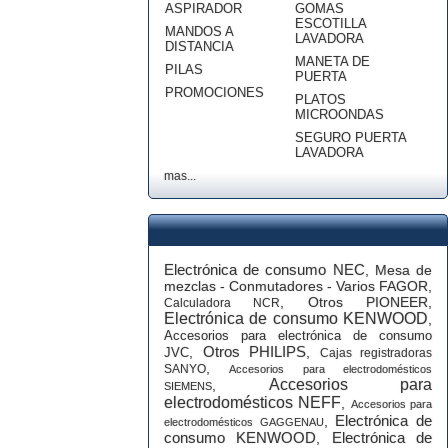
ASPIRADOR
GOMAS
ESCOTILLA
MANDOS A
LAVADORA
DISTANCIA
MANETA DE
PILAS
PUERTA
PROMOCIONES
PLATOS
MICROONDAS
SEGURO PUERTA
LAVADORA
mas...
Electrónica de consumo NEC
,
Mesa de
mezclas - Conmutadores - Varios FAGOR
,
,
Otros PIONEER
,
Calculadora NCR
Electrónica de consumo KENWOOD
,
Accesorios para electrónica de consumo
Otros PHILIPS
,
,
JVC
Cajas registradoras
,
SANYO
Accesorios para electrodomésticos
Accesorios para
,
SIEMENS
electrodomésticos NEFF
,
Accesorios para
Electrónica de
,
electrodomésticos GAGGENAU
consumo KENWOOD
Electrónica de
,