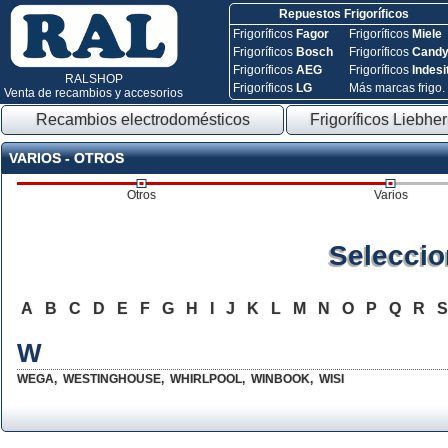
Repuestos Frigoríficos
Frigoríficos
Fagor
Frigoríficos
Miele
Frigoríficos
Bosch
Frigoríficos
Cand
Frigoríficos
AEG
Frigoríficos
Indesi
RALSHOP
Frigoríficos
LG
Más marcas frigo.
Venta de recambios y accesorios
Recambios electrodomésticos
Frigoríficos Liebher
VARIOS - OTROS
Otros
Varios
Seleccio
A
B
C
D
E
F
G
H
I
J
K
L
M
N
O
P
Q
R
W
WEGA
,
WESTINGHOUSE
,
WHIRLPOOL
,
WINBOOK
,
WISI