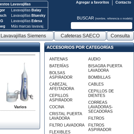
Agregar a favoritos
Contacto
stos Lavavajillas
gor
Lavavajillas
Balay
sch
Lavavajillas
Bluesky
BUSCAR
(nombre, referencia o modelo)
EG
Lavavajillas
Edesa
meg
Más marcas lavavaj.
Lavavajillas Siemens
Cafeteras SAECO
Consulta
ACCESORIOS POR CATEGORÍAS
ANTENAS
AUDIO
BATERÍAS
BISAGRA PUERTA
LAVADORA
BOLSAS
ASPIRADOR
BOMBILLAS
CABEZAL
CABLES
AFEITADORA
CEPILLOS DE
CEPILLOS
DIENTES
ASPIRADOR
CORREAS
Varios
COCINA
LAVADORAS-
SECADORAS
CRISTAL PUERTA
LAVADORA
FILTROS
FILTRO LAVADORA
FILTROS
ASPIRADOR
FLEXIBLES