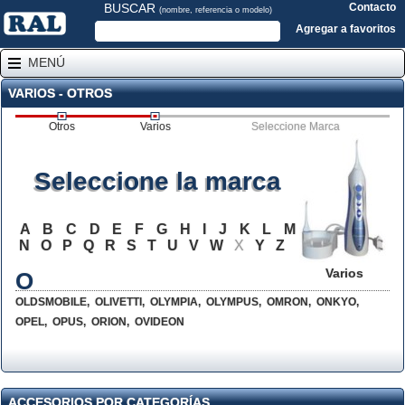
BUSCAR
Contacto
(nombre, referencia o modelo)
Agregar a favoritos
MENÚ
VARIOS - OTROS
Otros
Varios
Seleccione Marca
Seleccione la marca
A
B
C
D
E
F
G
H
I
J
K
L
M
N
O
P
Q
R
S
T
U
V
W
X
Y
Z
Varios
O
OLDSMOBILE
,
OLIVETTI
,
OLYMPIA
,
OLYMPUS
,
OMRON
,
ONKYO
,
OPEL
,
OPUS
,
ORION
,
OVIDEON
ACCESORIOS POR CATEGORÍAS