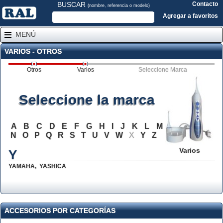
BUSCAR
Contacto
(nombre, referencia o modelo)
Agregar a favoritos
MENÚ
VARIOS - OTROS
Otros
Varios
Seleccione Marca
Seleccione la marca
A
B
C
D
E
F
G
H
I
J
K
L
M
N
O
P
Q
R
S
T
U
V
W
X
Y
Z
Varios
Y
YAMAHA
,
YASHICA
ACCESORIOS POR CATEGORÍAS