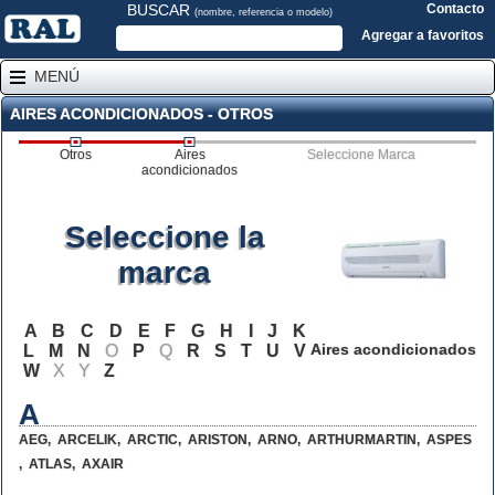
BUSCAR
Contacto
(nombre, referencia o modelo)
Agregar a favoritos
MENÚ
AIRES ACONDICIONADOS - OTROS
Otros
Aires
Seleccione Marca
acondicionados
Seleccione la
marca
A
B
C
D
E
F
G
H
I
J
K
Aires acondicionados
L
M
N
O
P
Q
R
S
T
U
V
W
X
Y
Z
A
AEG
,
ARCELIK
,
ARCTIC
,
ARISTON
,
ARNO
,
ARTHURMARTIN
,
ASPES
,
ATLAS
,
AXAIR