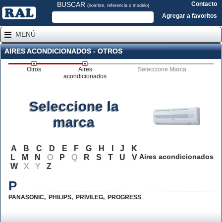
BUSCAR
Contacto
(nombre, referencia o modelo)
Agregar a favoritos
MENÚ
AIRES ACONDICIONADOS - OTROS
Otros
Aires
Seleccione Marca
acondicionados
Seleccione la
marca
A
B
C
D
E
F
G
H
I
J
K
Aires acondicionados
L
M
N
O
P
Q
R
S
T
U
V
W
X
Y
Z
P
PANASONIC
,
PHILIPS
,
PRIVILEG
,
PROGRESS