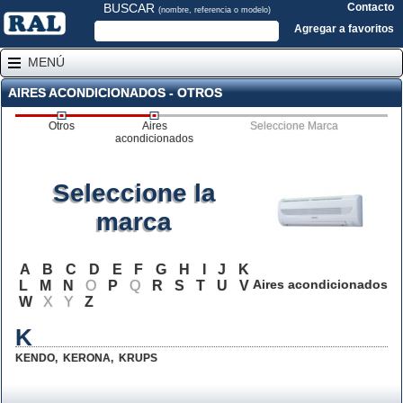
BUSCAR
Contacto
(nombre, referencia o modelo)
Agregar a favoritos
MENÚ
AIRES ACONDICIONADOS - OTROS
Otros
Aires
Seleccione Marca
acondicionados
Seleccione la
marca
A
B
C
D
E
F
G
H
I
J
K
Aires acondicionados
L
M
N
O
P
Q
R
S
T
U
V
W
X
Y
Z
K
KENDO
,
KERONA
,
KRUPS