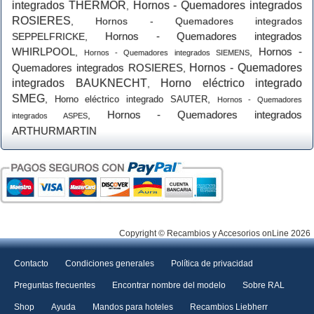
integrados THERMOR
Hornos - Quemadores integrados
,
ROSIERES
,
Hornos - Quemadores integrados
Hornos - Quemadores integrados
SEPPELFRICKE
,
WHIRLPOOL
Hornos -
,
,
Hornos - Quemadores integrados SIEMENS
Quemadores integrados ROSIERES
Hornos - Quemadores
,
integrados BAUKNECHT
Horno eléctrico integrado
,
SMEG
,
,
Horno eléctrico integrado SAUTER
Hornos - Quemadores
Hornos - Quemadores integrados
,
integrados ASPES
ARTHURMARTIN
Copyright © Recambios y Accesorios onLine 2026
Contacto
Condiciones generales
Política de privacidad
Preguntas frecuentes
Encontrar nombre del modelo
Sobre RAL
Shop
Ayuda
Mandos para hoteles
Recambios Liebherr