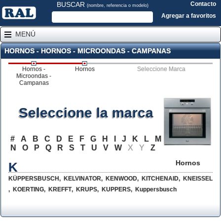
BUSCAR
Contacto
(nombre, referencia o modelo)
Agregar a favoritos
MENÚ
HORNOS - HORNOS - MICROONDAS - CAMPANAS
Hornos -
Hornos
Seleccione Marca
Microondas -
Campanas
Seleccione la marca
#
A
B
C
D
E
F
G
H
I
J
K
L
M
N
O
P
Q
R
S
T
U
V
W
X
Y
Z
Hornos
K
KÜPPERSBUSCH
,
KELVINATOR
,
KENWOOD
,
KITCHENAID
,
KNEISSEL
,
KOERTING
,
KREFFT
,
KRUPS
,
KUPPERS
,
Kuppersbusch