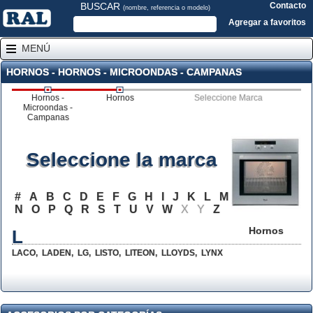
BUSCAR
Contacto
(nombre, referencia o modelo)
Agregar a favoritos
MENÚ
HORNOS - HORNOS - MICROONDAS - CAMPANAS
Hornos -
Hornos
Seleccione Marca
Microondas -
Campanas
Seleccione la marca
#
A
B
C
D
E
F
G
H
I
J
K
L
M
N
O
P
Q
R
S
T
U
V
W
X
Y
Z
Hornos
L
LACO
,
LADEN
,
LG
,
LISTO
,
LITEON
,
LLOYDS
,
LYNX