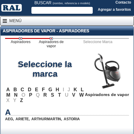
BUSCAR
Contacto
(nombre, referencia o modelo)
Agregar a favoritos
MENÚ
ASPIRADORES DE VAPOR - ASPIRADORES
Aspiradores
Aspiradores de
Seleccione Marca
vapor
Seleccione la
marca
A
B
C
D
E
F
G
H
I
J
K
L
Aspiradores de vapor
M
N
O
P
Q
R
S
T
U
V
W
X
Y
Z
A
AEG
,
ARIETE
,
ARTHURMARTIN
,
ASTORIA