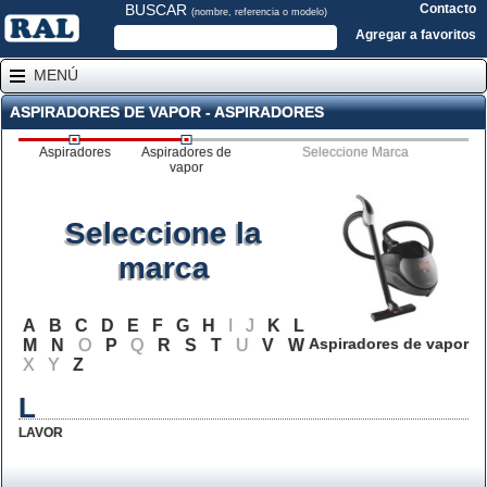
BUSCAR
Contacto
(nombre, referencia o modelo)
Agregar a favoritos
MENÚ
ASPIRADORES DE VAPOR - ASPIRADORES
Aspiradores
Aspiradores de
Seleccione Marca
vapor
Seleccione la
marca
A
B
C
D
E
F
G
H
I
J
K
L
Aspiradores de vapor
M
N
O
P
Q
R
S
T
U
V
W
X
Y
Z
L
LAVOR