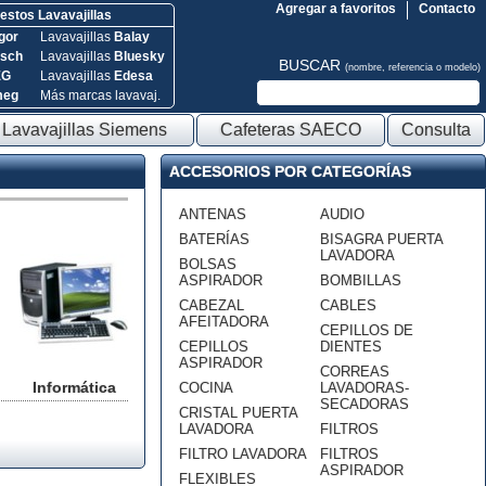
Agregar a favoritos
Contacto
stos Lavavajillas
gor
Lavavajillas
Balay
sch
Lavavajillas
Bluesky
BUSCAR
(nombre, referencia o modelo)
EG
Lavavajillas
Edesa
meg
Más marcas lavavaj.
Lavavajillas Siemens
Cafeteras SAECO
Consulta
ACCESORIOS POR CATEGORÍAS
ANTENAS
AUDIO
BATERÍAS
BISAGRA PUERTA
LAVADORA
BOLSAS
ASPIRADOR
BOMBILLAS
CABEZAL
CABLES
AFEITADORA
CEPILLOS DE
CEPILLOS
DIENTES
ASPIRADOR
CORREAS
Informática
COCINA
LAVADORAS-
SECADORAS
CRISTAL PUERTA
LAVADORA
FILTROS
FILTRO LAVADORA
FILTROS
ASPIRADOR
FLEXIBLES