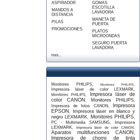
ASPIRADOR
GOMAS
ESCOTILLA
MANDOS A
LAVADORA
DISTANCIA
MANETA DE
PILAS
PUERTA
PROMOCIONES
PLATOS
MICROONDAS
SEGURO PUERTA
LAVADORA
mas...
,
,
Monitores PHILIPS
Monitores PHILIPS
,
Impresora láser de color LEXMARK
Impresora láser de
,
Monitores PHILIPS
color CANON
Monitores PHILIPS
,
,
Impresora
,
Impresora de fotos CANON
EPSON
Impresora láser en blanco y
,
negro LEXMARK
Monitores PHILIPS
,
,
,
Impresora
PC - Multimedia SAMSUNG
LEXMARK
,
,
Impresora láser de color CANON
Aparatos multifunciones CANON
,
Impresora de chorro de tinta