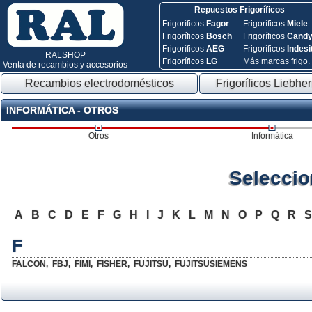
Repuestos Frigoríficos
Frigoríficos
Fagor
Frigoríficos
Miele
Frigoríficos
Bosch
Frigoríficos
Cand
Frigoríficos
AEG
Frigoríficos
Indesi
RALSHOP
Frigoríficos
LG
Más marcas frigo.
Venta de recambios y accesorios
Recambios electrodomésticos
Frigoríficos Liebher
INFORMÁTICA - OTROS
Otros
Informática
Seleccio
A
B
C
D
E
F
G
H
I
J
K
L
M
N
O
P
Q
R
F
FALCON
,
FBJ
,
FIMI
,
FISHER
,
FUJITSU
,
FUJITSUSIEMENS