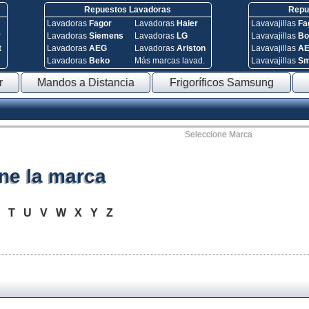
Repuestos Lavadoras
Repue
Lavadoras
Fagor
Lavadoras
Haier
Lavavajillas
Fa
y
Lavadoras
Siemens
Lavadoras
LG
Lavavajillas
Bo
t
Lavadoras
AEG
Lavadoras
Ariston
Lavavajillas
A
Lavadoras
Beko
Más marcas lavad.
Lavavajillas
S
r
Mandos a Distancia
Frigoríficos Samsung
Seleccione Marca
ne la marca
S
T
U
V
W
X
Y
Z