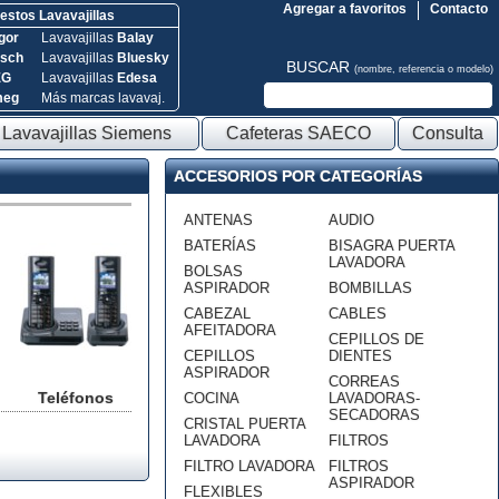
Agregar a favoritos
Contacto
stos Lavavajillas
gor
Lavavajillas
Balay
sch
Lavavajillas
Bluesky
BUSCAR
(nombre, referencia o modelo)
EG
Lavavajillas
Edesa
meg
Más marcas lavavaj.
Lavavajillas Siemens
Cafeteras SAECO
Consulta
ACCESORIOS POR CATEGORÍAS
ANTENAS
AUDIO
BATERÍAS
BISAGRA PUERTA
LAVADORA
BOLSAS
ASPIRADOR
BOMBILLAS
CABEZAL
CABLES
AFEITADORA
CEPILLOS DE
CEPILLOS
DIENTES
ASPIRADOR
CORREAS
Teléfonos
COCINA
LAVADORAS-
SECADORAS
CRISTAL PUERTA
LAVADORA
FILTROS
FILTRO LAVADORA
FILTROS
ASPIRADOR
FLEXIBLES