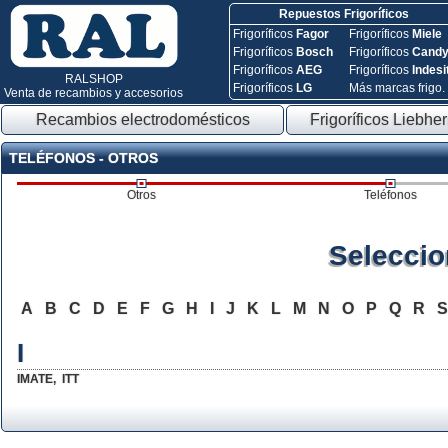
Repuestos Frigoríficos
Frigoríficos
Fagor
Frigoríficos
Miele
Frigoríficos
Bosch
Frigoríficos
Cand
Frigoríficos
AEG
Frigoríficos
Indesi
RALSHOP
Frigoríficos
LG
Más marcas frigo.
Venta de recambios y accesorios
Recambios electrodomésticos
Frigoríficos Liebher
TELÉFONOS - OTROS
Otros
Teléfonos
Seleccio
A
B
C
D
E
F
G
H
I
J
K
L
M
N
O
P
Q
R
I
IMATE
,
ITT