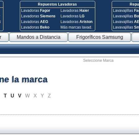
Repuestos Lavadoras
Repue
Lavadoras
Fagor
Lavadoras
Haier
Lavavajillas
Fa
y
Lavadoras
Siemens
Lavadoras
LG
Lavavajillas
Bo
t
Lavadoras
AEG
Lavadoras
Ariston
Lavavajillas
A
Lavadoras
Beko
Más marcas lavad.
Lavavajillas
S
r
Mandos a Distancia
Frigoríficos Samsung
Seleccione Marca
ne la marca
S
T
U
V
W
X
Y
Z