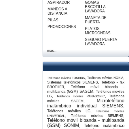
ASPIRADOR
GOMAS
ESCOTILLA
MANDOS A
LAVADORA
DISTANCIA
MANETA DE
PILAS
PUERTA
PROMOCIONES
PLATOS
MICROONDAS
SEGURO PUERTA
LAVADORA
mas...
,
,
Teléfonos móviles NOKIA
Teléfonos móviles TOSHIBA
,
Sistemas telefónicos SIEMENS
Teléfono - fax
,
Teléfono móvil bibanda -
BROTHER
,
multibanda (GSM) SAGEM
Teléfonos móviles
,
,
LG
Teléfonos
Teléfonos móviles PANASONIC
Microteléfono
,
móviles SAGEM
inalámbrico individual SIEMENS
,
,
Teléfonos móviles LG
Teléfonos móviles
,
,
Teléfonos móviles SIEMENS
UNIVERSAL
Teléfono móvil bibanda - multibanda
(GSM) SONIM
Teléfono inalámbrico
,