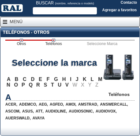
BUSCAR
Contacto
(nombre, referencia o modelo)
Agregar a favoritos
MENÚ
TELÉFONOS - OTROS
Otros
Teléfonos
Seleccione Marca
Seleccione la marca
A
B
C
D
E
F
G
H
I
J
K
L
M
N
O
P
Q
R
S
T
U
V
W
X
Y
Z
Teléfonos
A
ACER
,
ADEMCO
,
AEG
,
AGFEO
,
AMOI
,
AMSTRAD
,
ANSWERCALL
,
ASCOM
,
ASUS
,
ATT
,
AUDIOLINE
,
AUDIOSONIC
,
AUDIOVOX
,
AUERSWALD
,
AVAYA