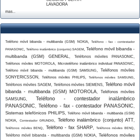
LAVADORA
mas...
,
Teléfono móvil bibanda - multibanda (GSM) NOKIA
Teléfono - fax - contestador
,
,
Teléfono móvil bibanda -
PANASONIC
Teléfono inalámbrico (conjunto) SAGEM
multibanda (GSM) GENERAL
,
,
Teléfonos móviles PANASONIC
,
,
Teléfonos móviles MOTOROLA
Microteléfono inalámbrico individual PANASONIC
,
Teléfonos móviles
Teléfono móvil bibanda - multibanda (GSM) SAMSUNG
,
,
,
SONYERICSSON
Teléfonos móviles PHILIPS
Teléfonos móviles SAMSUNG
Teléfono móvil
,
,
Teléfonos móviles SAGEM
Teléfonos móviles SIEMENS
bibanda - multibanda (GSM) MOTOROLA
,
Teléfonos móviles
Teléfono - contestador inalámbrico
,
SAMSUNG
PANASONIC
Teléfono - fax - contestador PANASONIC
,
,
Sistemas telefónicos PHILIPS
,
Teléfono móvil bibanda - multibanda (GSM)
Teléfono inalámbrico (conjunto) ATT
,
,
,
NOKIA
Contestador GRUNDIG
Teléfono - fax SHARP
,
,
,
Teléfonos móviles BENQ
Teléfonos móviles BENQ
,
Teléfonos móviles
Teléfono móvil bibanda - multibanda (GSM) NOKIA