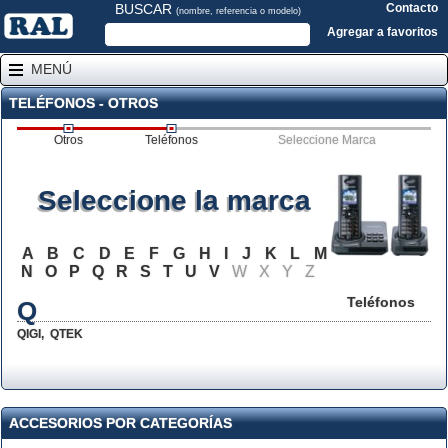
BUSCAR
Contacto
(nombre, referencia o modelo)
Agregar a favoritos
MENÚ
TELÉFONOS - OTROS
Otros
Teléfonos
Seleccione Marca
Seleccione la marca
A
B
C
D
E
F
G
H
I
J
K
L
M
N
O
P
Q
R
S
T
U
V
W
X
Y
Z
Teléfonos
Q
QIGI
,
QTEK
ACCESORIOS POR CATEGORÍAS