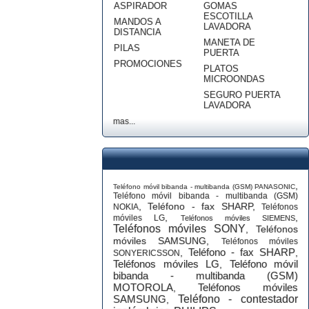
ASPIRADOR
GOMAS
ESCOTILLA
MANDOS A
LAVADORA
DISTANCIA
MANETA DE
PILAS
PUERTA
PROMOCIONES
PLATOS
MICROONDAS
SEGURO PUERTA
LAVADORA
mas...
,
Teléfono móvil bibanda - multibanda (GSM) PANASONIC
Teléfono móvil bibanda - multibanda (GSM)
,
Teléfono - fax SHARP
,
NOKIA
Teléfonos
,
,
móviles LG
Teléfonos móviles SIEMENS
Teléfonos móviles SONY
,
Teléfonos
móviles SAMSUNG
,
Teléfonos móviles
Teléfono - fax SHARP
,
,
SONYERICSSON
Teléfonos móviles LG
Teléfono móvil
,
bibanda - multibanda (GSM)
MOTOROLA
Teléfonos móviles
,
SAMSUNG
Teléfono - contestador
,