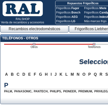
Repuestos Frigoríficos
Frigoríficos
Fagor
Frigoríficos
Miele
Frigoríficos
Bosch
Frigoríficos
Cand
Frigoríficos
AEG
Frigoríficos
Indesi
RALSHOP
Frigoríficos
LG
Más marcas frigo.
Venta de recambios y accesorios
Recambios electrodomésticos
Frigoríficos Liebher
TELÉFONOS - OTROS
Otros
Teléfonos
Seleccio
A
B
C
D
E
F
G
H
I
J
K
L
M
N
O
P
Q
R
P
PALM
,
PANASONIC
,
PANTECH
,
PHILIPS
,
PIONEER
,
PREMIUM
,
PRIVILEG