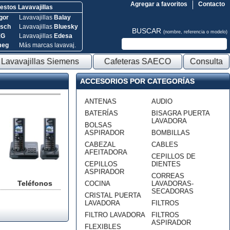
Agregar a favoritos
Contacto
stos Lavavajillas
gor
Lavavajillas
Balay
sch
Lavavajillas
Bluesky
BUSCAR
(nombre, referencia o modelo)
EG
Lavavajillas
Edesa
meg
Más marcas lavavaj.
Lavavajillas Siemens
Cafeteras SAECO
Consulta
ACCESORIOS POR CATEGORÍAS
ANTENAS
AUDIO
BATERÍAS
BISAGRA PUERTA
LAVADORA
BOLSAS
ASPIRADOR
BOMBILLAS
CABEZAL
CABLES
AFEITADORA
CEPILLOS DE
CEPILLOS
DIENTES
ASPIRADOR
CORREAS
Teléfonos
COCINA
LAVADORAS-
SECADORAS
CRISTAL PUERTA
LAVADORA
FILTROS
FILTRO LAVADORA
FILTROS
ASPIRADOR
FLEXIBLES