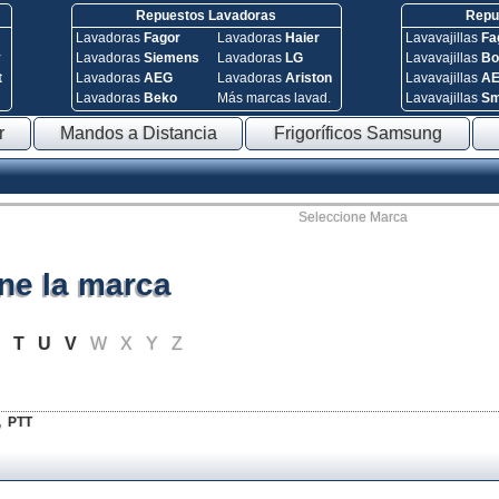
Repuestos Lavadoras
Repue
Lavadoras
Fagor
Lavadoras
Haier
Lavavajillas
Fa
y
Lavadoras
Siemens
Lavadoras
LG
Lavavajillas
Bo
t
Lavadoras
AEG
Lavadoras
Ariston
Lavavajillas
A
Lavadoras
Beko
Más marcas lavad.
Lavavajillas
S
r
Mandos a Distancia
Frigoríficos Samsung
Seleccione Marca
ne la marca
S
T
U
V
W
X
Y
Z
,
PTT