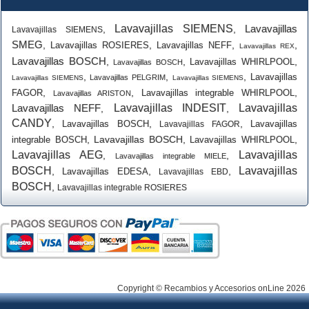
Lavavajillas SIEMENS
Lavavajillas
,
,
Lavavajillas SIEMENS
SMEG
,
,
,
,
Lavavajillas ROSIERES
Lavavajillas NEFF
Lavavajillas REX
Lavavajillas BOSCH
,
,
,
Lavavajillas WHIRLPOOL
Lavavajillas BOSCH
,
,
,
Lavavajillas
Lavavajillas PELGRIM
Lavavajillas SIEMENS
Lavavajillas SIEMENS
,
,
,
FAGOR
Lavavajillas integrable WHIRLPOOL
Lavavajillas ARISTON
Lavavajillas NEFF
Lavavajillas INDESIT
Lavavajillas
,
,
CANDY
,
,
,
Lavavajillas BOSCH
Lavavajillas
Lavavajillas FAGOR
,
Lavavajillas BOSCH
,
,
integrable BOSCH
Lavavajillas WHIRLPOOL
Lavavajillas AEG
Lavavajillas
,
,
Lavavajillas integrable MIELE
BOSCH
Lavavajillas
,
,
,
Lavavajillas EDESA
Lavavajillas EBD
BOSCH
,
Lavavajillas integrable ROSIERES
Copyright © Recambios y Accesorios onLine 2026