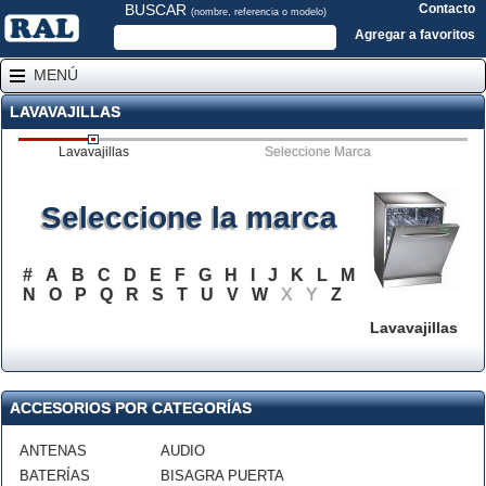
BUSCAR
Contacto
(nombre, referencia o modelo)
Agregar a favoritos
MENÚ
LAVAVAJILLAS
Lavavajillas
Seleccione Marca
Seleccione la marca
#
A
B
C
D
E
F
G
H
I
J
K
L
M
N
O
P
Q
R
S
T
U
V
W
X
Y
Z
Lavavajillas
ACCESORIOS POR CATEGORÍAS
ANTENAS
AUDIO
BATERÍAS
BISAGRA PUERTA