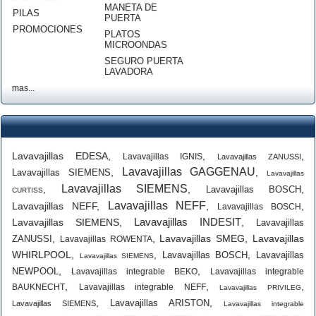
MANETA DE
PILAS
PUERTA
PROMOCIONES
PLATOS
MICROONDAS
SEGURO PUERTA
LAVADORA
mas...
Lavavajillas EDESA
,
,
,
Lavavajillas IGNIS
Lavavajillas ZANUSSI
Lavavajillas GAGGENAU
,
,
Lavavajillas SIEMENS
Lavavajillas
Lavavajillas SIEMENS
,
,
,
Lavavajillas BOSCH
CURTISS
Lavavajillas NEFF
Lavavajillas NEFF
,
,
,
Lavavajillas BOSCH
Lavavajillas INDESIT
Lavavajillas SIEMENS
,
,
Lavavajillas
,
,
Lavavajillas SMEG
,
Lavavajillas
ZANUSSI
Lavavajillas ROWENTA
WHIRLPOOL
,
,
,
Lavavajillas BOSCH
Lavavajillas
Lavavajillas SIEMENS
,
,
NEWPOOL
Lavavajillas integrable BEKO
Lavavajillas integrable
,
,
,
BAUKNECHT
Lavavajillas integrable NEFF
Lavavajillas PRIVILEG
,
,
Lavavajillas ARISTON
Lavavajillas SIEMENS
Lavavajillas integrable