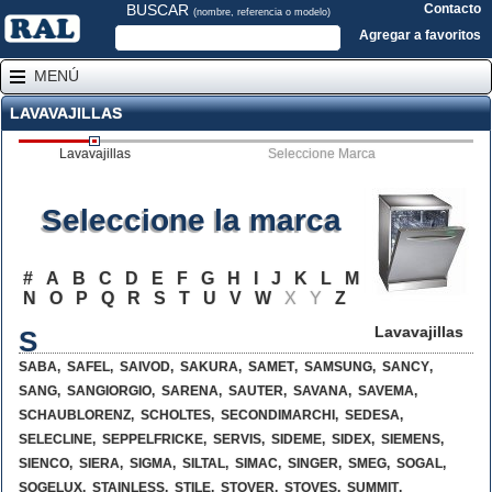
BUSCAR
Contacto
(nombre, referencia o modelo)
Agregar a favoritos
MENÚ
LAVAVAJILLAS
Lavavajillas
Seleccione Marca
Seleccione la marca
#
A
B
C
D
E
F
G
H
I
J
K
L
M
N
O
P
Q
R
S
T
U
V
W
X
Y
Z
Lavavajillas
S
SABA
,
SAFEL
,
SAIVOD
,
SAKURA
,
SAMET
,
SAMSUNG
,
SANCY
,
SANG
,
SANGIORGIO
,
SARENA
,
SAUTER
,
SAVANA
,
SAVEMA
,
SCHAUBLORENZ
,
SCHOLTES
,
SECONDIMARCHI
,
SEDESA
,
SELECLINE
,
SEPPELFRICKE
,
SERVIS
,
SIDEME
,
SIDEX
,
SIEMENS
,
SIENCO
,
SIERA
,
SIGMA
,
SILTAL
,
SIMAC
,
SINGER
,
SMEG
,
SOGAL
,
SOGELUX
,
STAINLESS
,
STILE
,
STOVER
,
STOVES
,
SUMMIT
,