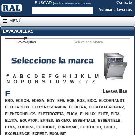
BUSCAR
Contacto
(nombre, referencia o modelo)
Agregar a favoritos
MENÚ
LAVAVAJILLAS
Lavavajillas
Seleccione Marca
Seleccione la marca
#
A
B
C
D
E
F
G
H
I
J
K
L
M
N
O
P
Q
R
S
T
U
V
W
X
Y
Z
Lavavajillas
E
EBD
,
ECRON
,
EDESA
,
EDY
,
EFS
,
EGE
,
EGS
,
EICO
,
ELCOBRANDT
,
ELECTROLUX
,
ELECTROSCANDIA
,
ELEKTRA
,
ELEKTRABREGENZ
,
ELEKTROHELIOS
,
ELETTROZETA
,
ELICA
,
ELINLUX
,
ELITE
,
ELTA
,
ELVITA
,
EQUATOR
,
ERRES
,
ESKIMO
,
ESSENTIALS
,
ESSENTIELB
,
ETNA
,
EUDORA
,
EUROLINE
,
EUROMAID
,
EUROTECH
,
EXCEL
,
EXCELLENCE
,
EXPERT
,
EXQUISIT