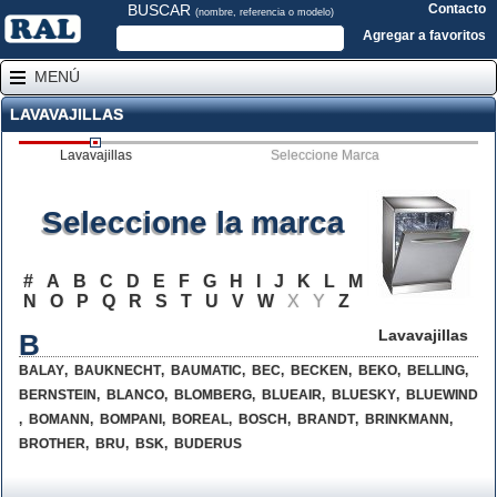
BUSCAR
Contacto
(nombre, referencia o modelo)
Agregar a favoritos
MENÚ
LAVAVAJILLAS
Lavavajillas
Seleccione Marca
Seleccione la marca
#
A
B
C
D
E
F
G
H
I
J
K
L
M
N
O
P
Q
R
S
T
U
V
W
X
Y
Z
Lavavajillas
B
BALAY
,
BAUKNECHT
,
BAUMATIC
,
BEC
,
BECKEN
,
BEKO
,
BELLING
,
BERNSTEIN
,
BLANCO
,
BLOMBERG
,
BLUEAIR
,
BLUESKY
,
BLUEWIND
,
BOMANN
,
BOMPANI
,
BOREAL
,
BOSCH
,
BRANDT
,
BRINKMANN
,
BROTHER
,
BRU
,
BSK
,
BUDERUS