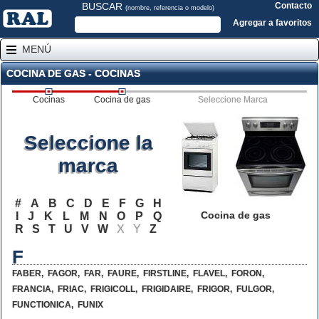
BUSCAR
Contacto
(nombre, referencia o modelo)
Agregar a favoritos
MENÚ
COCINA DE GAS - COCINAS
Cocinas
Cocina de gas
Seleccione Marca
Seleccione la
marca
#
A
B
C
D
E
F
G
H
Cocina de gas
I
J
K
L
M
N
O
P
Q
R
S
T
U
V
W
X
Y
Z
F
FABER
,
FAGOR
,
FAR
,
FAURE
,
FIRSTLINE
,
FLAVEL
,
FORON
,
FRANCIA
,
FRIAC
,
FRIGICOLL
,
FRIGIDAIRE
,
FRIGOR
,
FULGOR
,
FUNCTIONICA
,
FUNIX