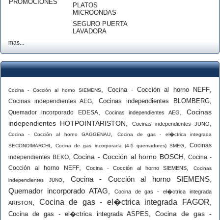
PROMOCIONES
PLATOS
MICROONDAS
SEGURO PUERTA
LAVADORA
mas...
,
,
Cocina - Cocción al horno NEFF
Cocina - Cocción al horno SIEMENS
,
,
Cocinas independientes BLOMBERG
Cocinas independientes AEG
,
,
Cocinas
Quemador incorporado EDESA
Cocinas independientes AEG
independientes HOTPOINTARISTON
,
,
Cocinas independientes JUNO
,
Cocina - Cocción al horno GAGGENAU
Cocina de gas - el�ctrica integrada
,
,
Cocinas
SECONDIMARCHI
Cocina de gas incorporada (4-5 quemadores) SMEG
,
Cocina - Cocción al horno BOSCH
,
independientes BEKO
Cocina -
,
,
Cocción al horno NEFF
Cocina - Cocción al horno SIEMENS
Cocinas
Cocina - Cocción al horno SIEMENS
,
,
independientes JUNO
Quemador incorporado ATAG
,
Cocina de gas - el�ctrica integrada
Cocina de gas - el�ctrica integrada FAGOR
,
,
ARISTON
,
Cocina de gas -
Cocina de gas - el�ctrica integrada ASPES