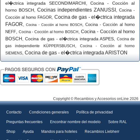
el�ctrica integrada SECONDIMARCHI
,
Cocina - Cocción al
Cocinas independientes ZANUSSI
horno BOSCH
,
,
Cocina -
Cocina de gas - el�ctrica integrada
,
Cocción al horno FAGOR
FAGOR
,
,
Cocina - Cocción al horno
Cocina - Cocción al horno BOSCH
Cocina - Cocción al horno
,
,
NEFF
Cocina - Cocción al horno BOSCH
BOSCH
,
Cocina de gas - el�ctrica integrada ASPES
,
Cocina de
,
gas independiente KÜPPERSBUSCH
Cocina - Cocción al horno
Cocina de gas - el�ctrica integrada ARISTON
,
SIEMENS
Copyright © Recambios y Accesorios onLine 2026
Contacto
Condiciones generales
Política de privacidad
Preguntas frecuentes
Encontrar nombre del modelo
Sobre RAL
Shop
Ayuda
Mandos para hoteles
Recambios Liebherr