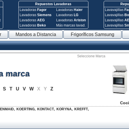
Repuestos Lavadoras
Repue
Lavadoras
Fagor
Lavadoras
Haier
Lavavajillas
Fa
y
Lavadoras
Siemens
Lavadoras
LG
Lavavajillas
Bo
t
Lavadoras
AEG
Lavadoras
Ariston
Lavavajillas
A
Lavadoras
Beko
Más marcas lavad.
Lavavajillas
S
r
Mandos a Distancia
Frigoríficos Samsung
Seleccione Marca
la marca
R
S
T
U
V
W
X
Y
Z
Coci
ENMAID
,
KOERTING
,
KONTACT
,
KORYNA
,
KREFFT
,