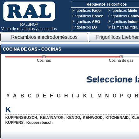
Repuestos Frigoríficos
Frigoríficos
Fagor
Frigoríficos
Miele
Frigoríficos
Bosch
Frigoríficos
Cand
Frigoríficos
AEG
Frigoríficos
Indesi
RALSHOP
Frigoríficos
LG
Más marcas frigo.
Venta de recambios y accesorios
Recambios electrodomésticos
Frigoríficos Liebher
COCINA DE GAS - COCINAS
Cocinas
Cocina de gas
Seleccione 
#
A
B
C
D
E
F
G
H
I
J
K
L
M
N
O
P
Q
K
KÜPPERSBUSCH
,
KELVINATOR
,
KENDO
,
KENWOOD
,
KITCHENAID
,
KLE
KUPPERS
,
Kuppersbusch