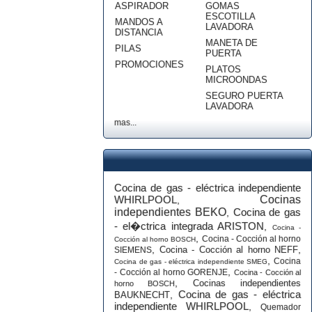
ASPIRADOR
GOMAS
ESCOTILLA
MANDOS A
LAVADORA
DISTANCIA
MANETA DE
PILAS
PUERTA
PROMOCIONES
PLATOS
MICROONDAS
SEGURO PUERTA
LAVADORA
mas...
Cocina de gas - eléctrica independiente
WHIRLPOOL
Cocinas
,
independientes BEKO
Cocina de gas
,
- el�ctrica integrada ARISTON
,
Cocina -
,
Cocina - Cocción al horno
Cocción al horno BOSCH
,
,
Cocina - Cocción al horno NEFF
SIEMENS
,
Cocina
Cocina de gas - eléctrica independiente SMEG
,
- Cocción al horno GORENJE
Cocina - Cocción al
,
Cocinas independientes
horno BOSCH
Cocina de gas - eléctrica
,
BAUKNECHT
independiente WHIRLPOOL
,
Quemador