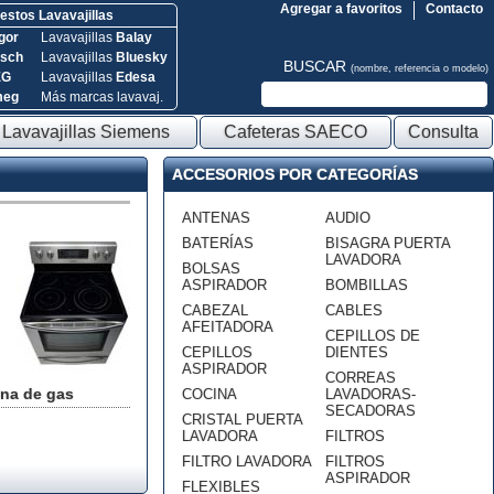
Agregar a favoritos
Contacto
stos Lavavajillas
gor
Lavavajillas
Balay
sch
Lavavajillas
Bluesky
BUSCAR
(nombre, referencia o modelo)
EG
Lavavajillas
Edesa
meg
Más marcas lavavaj.
Lavavajillas Siemens
Cafeteras SAECO
Consulta
ACCESORIOS POR CATEGORÍAS
ANTENAS
AUDIO
BATERÍAS
BISAGRA PUERTA
LAVADORA
BOLSAS
ASPIRADOR
BOMBILLAS
CABEZAL
CABLES
AFEITADORA
CEPILLOS DE
CEPILLOS
DIENTES
ASPIRADOR
CORREAS
na de gas
COCINA
LAVADORAS-
SECADORAS
CRISTAL PUERTA
LAVADORA
FILTROS
FILTRO LAVADORA
FILTROS
ASPIRADOR
FLEXIBLES