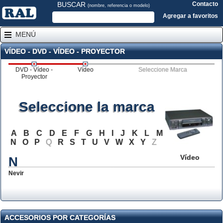
BUSCAR
Contacto
(nombre, referencia o modelo)
Agregar a favoritos
MENÚ
VÍDEO - DVD - VÍDEO - PROYECTOR
DVD - Vídeo -
Vídeo
Seleccione Marca
Proyector
Seleccione la marca
A
B
C
D
E
F
G
H
I
J
K
L
M
N
O
P
Q
R
S
T
U
V
W
X
Y
Z
Vídeo
N
Nevir
ACCESORIOS POR CATEGORÍAS