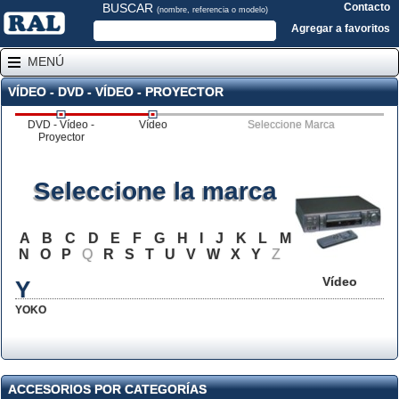
BUSCAR
Contacto
(nombre, referencia o modelo)
Agregar a favoritos
MENÚ
VÍDEO - DVD - VÍDEO - PROYECTOR
DVD - Vídeo -
Vídeo
Seleccione Marca
Proyector
Seleccione la marca
A
B
C
D
E
F
G
H
I
J
K
L
M
N
O
P
Q
R
S
T
U
V
W
X
Y
Z
Vídeo
Y
YOKO
ACCESORIOS POR CATEGORÍAS