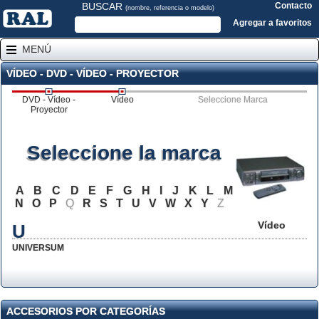
BUSCAR
Contacto
(nombre, referencia o modelo)
Agregar a favoritos
MENÚ
VÍDEO - DVD - VÍDEO - PROYECTOR
DVD - Vídeo -
Vídeo
Seleccione Marca
Proyector
Seleccione la marca
A
B
C
D
E
F
G
H
I
J
K
L
M
N
O
P
Q
R
S
T
U
V
W
X
Y
Z
Vídeo
U
UNIVERSUM
ACCESORIOS POR CATEGORÍAS