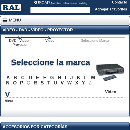
BUSCAR
Contacto
(nombre, referencia o modelo)
Agregar a favoritos
MENÚ
VÍDEO - DVD - VÍDEO - PROYECTOR
DVD - Vídeo -
Vídeo
Seleccione Marca
Proyector
Seleccione la marca
A
B
C
D
E
F
G
H
I
J
K
L
M
N
O
P
Q
R
S
T
U
V
W
X
Y
Z
Vídeo
V
Vieta
ACCESORIOS POR CATEGORÍAS