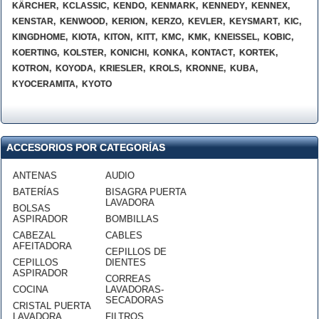
KÄRCHER
,
KCLASSIC
,
KENDO
,
KENMARK
,
KENNEDY
,
KENNEX
,
KENSTAR
,
KENWOOD
,
KERION
,
KERZO
,
KEVLER
,
KEYSMART
,
KIC
,
KINGDHOME
,
KIOTA
,
KITON
,
KITT
,
KMC
,
KMK
,
KNEISSEL
,
KOBIC
,
KOERTING
,
KOLSTER
,
KONICHI
,
KONKA
,
KONTACT
,
KORTEK
,
KOTRON
,
KOYODA
,
KRIESLER
,
KROLS
,
KRONNE
,
KUBA
,
KYOCERAMITA
,
KYOTO
ACCESORIOS POR CATEGORÍAS
ANTENAS
AUDIO
BATERÍAS
BISAGRA PUERTA
LAVADORA
BOLSAS
ASPIRADOR
BOMBILLAS
CABEZAL
CABLES
AFEITADORA
CEPILLOS DE
CEPILLOS
DIENTES
ASPIRADOR
CORREAS
COCINA
LAVADORAS-
SECADORAS
CRISTAL PUERTA
LAVADORA
FILTROS