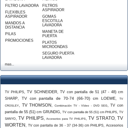
FILTRO LAVADORA
FILTROS
ASPIRADOR
FLEXIBLES
ASPIRADOR
GOMAS
ESCOTILLA
MANDOS A
LAVADORA
DISTANCIA
MANETA DE
PILAS
PUERTA
PROMOCIONES
PLATOS
MICROONDAS
SEGURO PUERTA
LAVADORA
mas...
,
TV SCHNEIDER
,
TV con pantalla de 51 (47 - 48) cm
TV PHILIPS
,
TV con pantalla de 70-74 (66-70) cm LOEWE
,
SHARP
TV
TV THOMSON
,
,
,
TV con
CROSLEY
Combinación TV - Vídeo - DVD SEG
,
,
pantalla de 55 (51) cm GRUNDIG
TV con pantalla de 55 (51) cm PHILIPS
TV
TV PHILIPS
TV STRATO
TV
,
,
,
,
SANYO
Accesorios para TV PHILIPS
WORTEN
,
,
TV con pantalla de 36 - 37 (34-36) cm PHILIPS
Accesorios