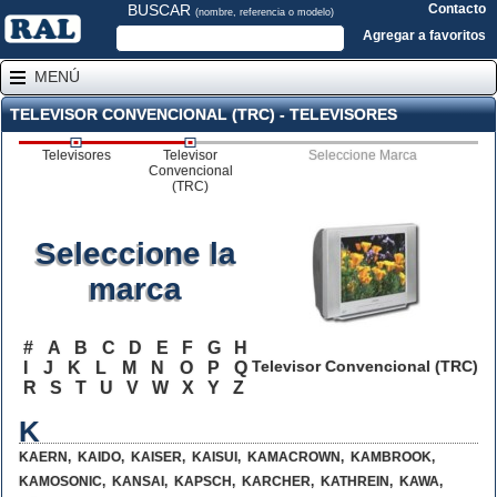
BUSCAR
Contacto
(nombre, referencia o modelo)
Agregar a favoritos
MENÚ
TELEVISOR CONVENCIONAL (TRC) - TELEVISORES
Televisores
Televisor
Seleccione Marca
Convencional
(TRC)
Seleccione la
marca
#
A
B
C
D
E
F
G
H
Televisor Convencional (TRC)
I
J
K
L
M
N
O
P
Q
R
S
T
U
V
W
X
Y
Z
K
KAERN
,
KAIDO
,
KAISER
,
KAISUI
,
KAMACROWN
,
KAMBROOK
,
KAMOSONIC
,
KANSAI
,
KAPSCH
,
KARCHER
,
KATHREIN
,
KAWA
,